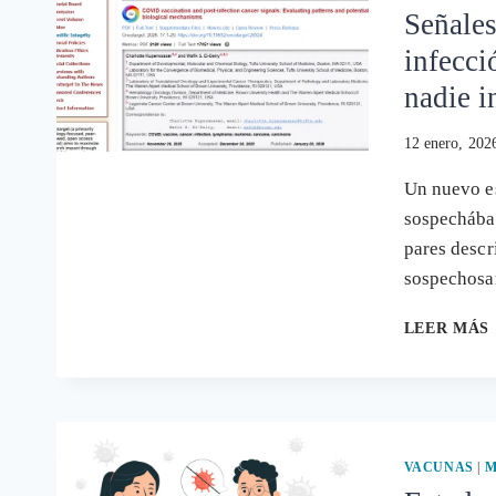
Señales
infecci
nadie i
12 enero, 202
Un nuevo es
sospechábam
pares desc
sospechos
LEER MÁS
VACUNAS
|
M