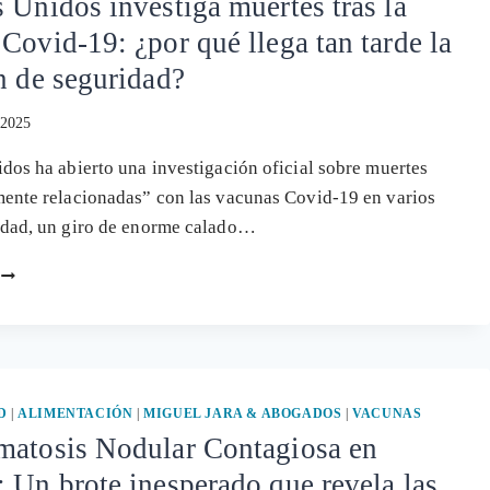
 Unidos investiga muertes tras la
INFECCIÓN:
Covid-19: ¿por qué llega tan tarde la
¿QUÉ
ESCONDEN
n de seguridad?
LOS
DATOS
 2025
QUE
NADIE
dos ha abierto una investigación oficial sobre muertes
INVESTIGA?
ente relacionadas” con las vacunas Covid-19 en varios
edad, un giro de enorme calado…
ESTADOS
UNIDOS
INVESTIGA
MUERTES
TRAS
LA
VACUNA
D
|
ALIMENTACIÓN
|
MIGUEL JARA & ABOGADOS
|
VACUNAS
COVID-
matosis Nodular Contagiosa en
19:
 Un brote inesperado que revela las
¿POR