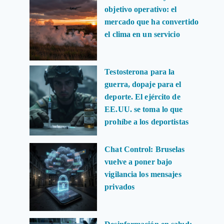
objetivo operativo: el
mercado que ha convertido
el clima en un servicio
Testosterona para la
guerra, dopaje para el
deporte. El ejército de
EE.UU. se toma lo que
prohíbe a los deportistas
Chat Control: Bruselas
vuelve a poner bajo
vigilancia los mensajes
privados