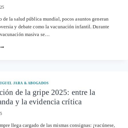
GRIETAS
025
DEL
SISTEMA
o de la salud pública mundial, pocos asuntos generan
GANADERO
oversia y debate como la vacunación infantil. Durante
INDUSTRIAL
a vacunación masiva se…
VACUNADOS
Y
NO
VACUNADOS:
EL
ESTUDIO
QUE
IGUEL JARA & ABOGADOS
REVELA
ión de la gripe 2025: entre la
UN
nda y la evidencia crítica
AUMENTO
DE
ENFERMEDADES
25
CRÓNICAS
ASOCIADO
mpre llega cargado de las mismas consignas: ¡vacúnese,