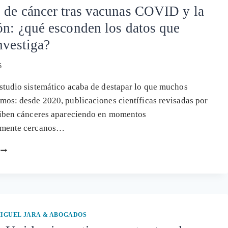
 de cáncer tras vacunas COVID y la
ón: ¿qué esconden los datos que
nvestiga?
6
tudio sistemático acaba de destapar lo que muchos
os: desde 2020, publicaciones científicas revisadas por
riben cánceres apareciendo en momentos
amente cercanos…
SEÑALES
DE
CÁNCER
TRAS
VACUNAS
COVID
Y
IGUEL JARA & ABOGADOS
LA