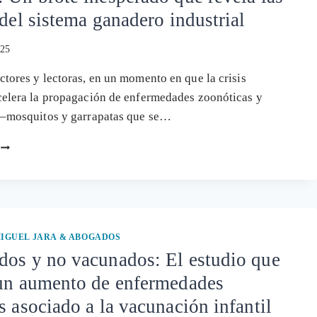
QUÉ
 del sistema ganadero industrial
LLEGA
TAN
025
TARDE
LA
ctores y lectoras, en un momento en que la crisis
REVISIÓN
celera la propagación de enfermedades zoonóticas y
DE
SEGURIDAD?
 –mosquitos y garrapatas que se…
LA
DERMATOSIS
NODULAR
CONTAGIOSA
EN
ESPAÑA:
UN
IGUEL JARA & ABOGADOS
BROTE
dos y no vacunados: El estudio que
INESPERADO
 un aumento de enfermedades
QUE
REVELA
s asociado a la vacunación infantil
LAS