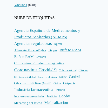
Vacunas
(630)
NUBE DE ETIQUETAS
Agencia Española de Medicamentos y
Productos Sanitarios (AEMPS)
Agencias reguladoras
Agreal
Bufete RAM
Bayer
Alimentación ecológica
Bufete RAM
Cervarix
Contaminación electromagnética
Coronavirus Covid-19
Cáncer
Crianza natural
Gardasil
Electrosensibilidad
Ensayos clínicos
Essure
GlaxoSmithKline (GSK)
Gripe A
Gripe
Industria farmacéutica
Infancia
Lobby
Intereses empresariales
Justicia
Medicalización
Marketing del miedo