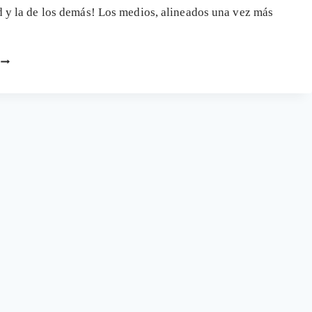
A
d y la de los demás! Los medios, alineados una vez más
LA
VACUNACIÓN
INFANTIL
VACUNACIÓN
DE
LA
GRIPE
2025:
ENTRE
uiente
LA
PROPAGANDA
ina
Y
LA
EVIDENCIA
CRÍTICA