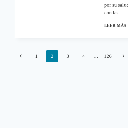
por su salu
con las…
LEER MÁS
Navegación
Página
Sig
1
2
3
4
…
126
anterior
pág
de
página