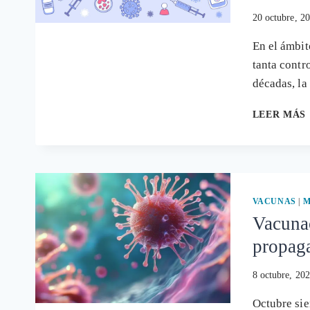
20 octubre, 2
En el ámbit
tanta contr
décadas, l
LEER MÁS
VACUNAS
|
M
Vacunac
propaga
8 octubre, 20
Octubre sie