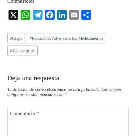
Compártelo:
X
W
T
F
Li
E
S
ha
el
ac
n
m
ha
ts
eg
eb
ke
ai
re
Etiquetas
#
Gripe
#
Reacciones Adversas a los Medicamentos
A
ra
o
dI
l
de
p
m
o
n
#
Vacuna gripe
la
entrada:
p
k
Deja una respuesta
Tu dirección de correo electrónico no será publicada.
Los campos
obligatorios están marcados con
*
Comentario
*