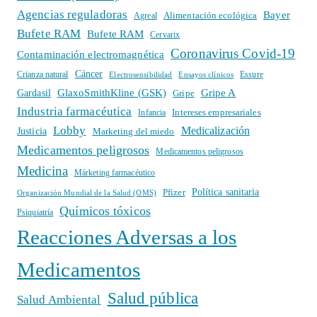
Agencias reguladoras
Bayer
Alimentación ecológica
Agreal
Bufete RAM
Bufete RAM
Cervarix
Coronavirus Covid-19
Contaminación electromagnética
Cáncer
Crianza natural
Electrosensibilidad
Ensayos clínicos
Essure
GlaxoSmithKline (GSK)
Gripe A
Gardasil
Gripe
Industria farmacéutica
Intereses empresariales
Infancia
Lobby
Medicalización
Justicia
Marketing del miedo
Medicamentos peligrosos
Medicamentos peligrosos
Medicina
Márketing farmacéutico
Política sanitaria
Pfizer
Organización Mundial de la Salud (OMS)
Químicos tóxicos
Psiquiatría
Reacciones Adversas a los
Medicamentos
Salud pública
Salud Ambiental