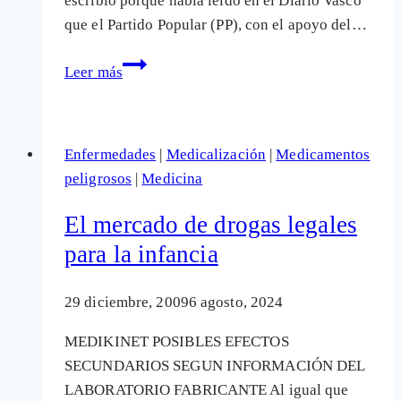
escribió porque había leído en el Diario Vasco
que el Partido Popular (PP), con el apoyo del…
Mamografías
Leer más
sistemáticas,
¿marketing
del
Enfermedades
|
Medicalización
|
Medicamentos
cáncer?
peligrosos
|
Medicina
El mercado de drogas legales
para la infancia
29 diciembre, 2009
6 agosto, 2024
MEDIKINET POSIBLES EFECTOS
SECUNDARIOS SEGUN INFORMACIÓN DEL
LABORATORIO FABRICANTE Al igual que