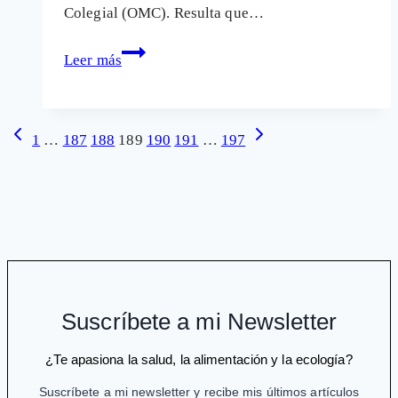
Colegial (OMC). Resulta que…
La
Leer más
medicina
"oficial"
reconoce
Navegación
Página
Siguiente
1
…
187
188
189
190
191
…
197
la
anterior
página
de
Homeopatía
página
Suscríbete a mi Newsletter
¿Te apasiona la salud, la alimentación y la ecología?
Suscríbete a mi newsletter y recibe mis últimos artículos