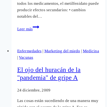
todos los medicamentos, el metilfenidato puede
producir efectos secundarios: • cambios
notables del…
El
Leer más
mercado
de
drogas
Enfermedades
|
Marketing del miedo
|
Medicina
legales
|
Vacunas
para
la
El ojo del huracán de la
infancia
"pandemia" de gripe A
24 diciembre, 2009
Las cosas están sucediendo de una manera muy