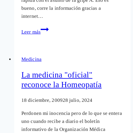
rápida con el asunto de la gripe A. Eso es
bueno, corre la información gracias a
internet…
El
Leer más
ojo
del
huracán
Medicina
de
la
La medicina "oficial"
"pandemia"
reconoce la Homeopatía
de
gripe
18 diciembre, 2009
28 julio, 2024
A
Perdonen mi inocencia pero de lo que se entera
uno cuando recibe a diario el boletín
informativo de la Organización Médica