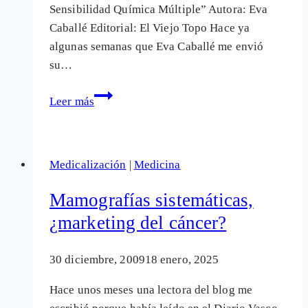
Sensibilidad Química Múltiple” Autora: Eva
Caballé Editorial: El Viejo Topo Hace ya
algunas semanas que Eva Caballé me envió
su…
La
Leer más
vida
rota
por
Medicalización
|
Medicina
la
Sensibilidad
Mamografías sistemáticas,
Química
¿marketing del cáncer?
Múltiple
30 diciembre, 2009
18 enero, 2025
Hace unos meses una lectora del blog me