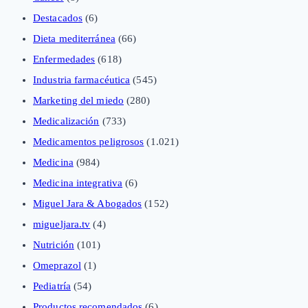
Destacados
(6)
Dieta mediterránea
(66)
Enfermedades
(618)
Industria farmacéutica
(545)
Marketing del miedo
(280)
Medicalización
(733)
Medicamentos peligrosos
(1.021)
Medicina
(984)
Medicina integrativa
(6)
Miguel Jara & Abogados
(152)
migueljara.tv
(4)
Nutrición
(101)
Omeprazol
(1)
Pediatría
(54)
Productos recomendados
(6)