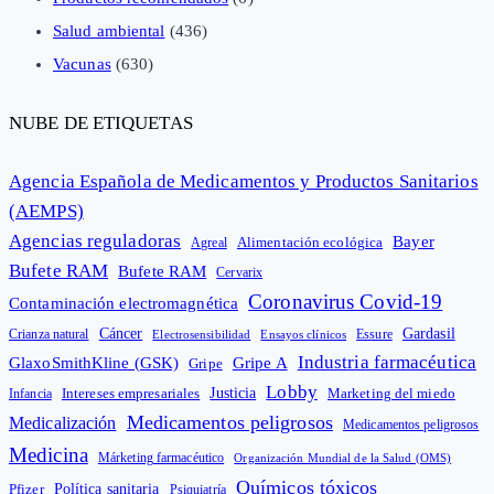
Salud ambiental
(436)
Vacunas
(630)
NUBE DE ETIQUETAS
Agencia Española de Medicamentos y Productos Sanitarios
(AEMPS)
Agencias reguladoras
Bayer
Alimentación ecológica
Agreal
Bufete RAM
Bufete RAM
Cervarix
Coronavirus Covid-19
Contaminación electromagnética
Cáncer
Gardasil
Crianza natural
Electrosensibilidad
Ensayos clínicos
Essure
Industria farmacéutica
GlaxoSmithKline (GSK)
Gripe A
Gripe
Lobby
Intereses empresariales
Justicia
Infancia
Marketing del miedo
Medicamentos peligrosos
Medicalización
Medicamentos peligrosos
Medicina
Márketing farmacéutico
Organización Mundial de la Salud (OMS)
Químicos tóxicos
Política sanitaria
Pfizer
Psiquiatría