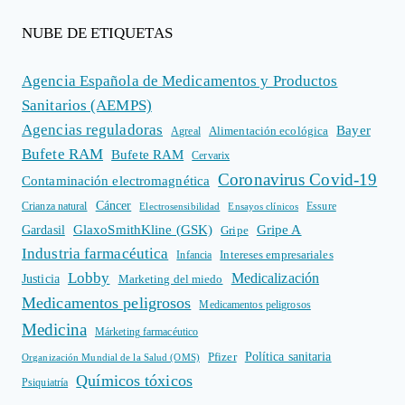
NUBE DE ETIQUETAS
Agencia Española de Medicamentos y Productos
Sanitarios (AEMPS)
Agencias reguladoras
Bayer
Alimentación ecológica
Agreal
Bufete RAM
Bufete RAM
Cervarix
Coronavirus Covid-19
Contaminación electromagnética
Cáncer
Crianza natural
Electrosensibilidad
Ensayos clínicos
Essure
GlaxoSmithKline (GSK)
Gripe A
Gardasil
Gripe
Industria farmacéutica
Intereses empresariales
Infancia
Lobby
Medicalización
Justicia
Marketing del miedo
Medicamentos peligrosos
Medicamentos peligrosos
Medicina
Márketing farmacéutico
Política sanitaria
Pfizer
Organización Mundial de la Salud (OMS)
Químicos tóxicos
Psiquiatría