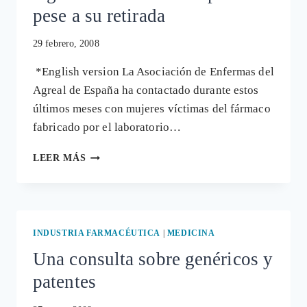
pese a su retirada
29 febrero, 2008
*English version La Asociación de Enfermas del
Agreal de España ha contactado durante estos
últimos meses con mujeres víctimas del fármaco
fabricado por el laboratorio…
AGREAL
LEER MÁS
SE
VENDE
EN
30
PAÍSES
INDUSTRIA FARMACÉUTICA
|
MEDICINA
PESE
Una consulta sobre genéricos y
A
SU
patentes
RETIRADA