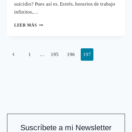
suicidio? Pues así es. Estrés, horarios de trabajo
infinitos,…
ELEVADAS
LEER MÁS
TASAS
DE
SUICIDIOS
ENTRE
Navegación
Página
1
…
195
196
197
LOS
PROFESIONALES
de
anterior
SANITARIOS
página
Suscríbete a mi Newsletter