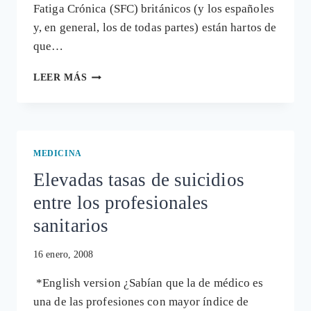
Fatiga Crónica (SFC) británicos (y los españoles
y, en general, los de todas partes) están hartos de
que…
ENFERMOS
LEER MÁS
DE
SFC
LLEVARÁN
A
JUICIO
MEDICINA
AL
Elevadas tasas de suicidios
GOBIERNO
BRITÁNICO
entre los profesionales
sanitarios
16 enero, 2008
*English version ¿Sabían que la de médico es
una de las profesiones con mayor índice de