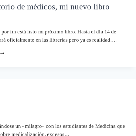
orio de médicos, mi nuevo libro
por fin está listo mi próximo libro. Hasta el día 14 de
tará oficialmente en las librerías pero ya es realidad….
LABORATORIO
DE
MÉDICOS,
MI
NUEVO
LIBRO
llándose un «milagro» con los estudiantes de Medicina que
 sobre medicalización, excesos…