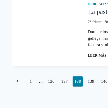
MEDICALIZ
La past
23 febrero, 2
Durante los
gallega, ha
factura san
LEER MÁS
Navegación
Página
1
…
136
137
138
139
140
anterior
de