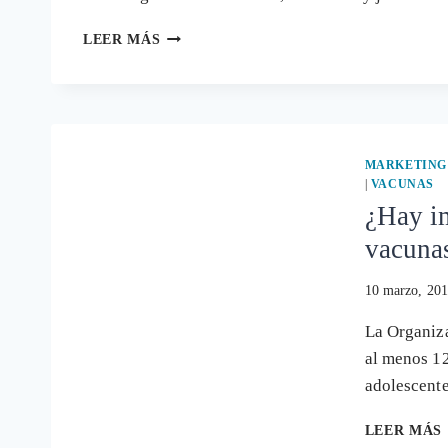
DUEÑO
LEER MÁS
DE
MI
SALUD
MARKETING
|
VACUNAS
¿Hay im
vacuna
10 marzo, 201
La Organiz
al menos 12
adolescent
LEER MÁS