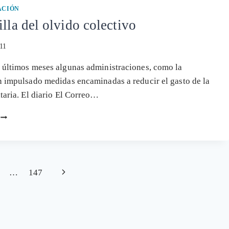
ACIÓN
illa del olvido colectivo
011
 últimos meses algunas administraciones, como la
n impulsado medidas encaminadas a reducir el gasto de la
itaria. El diario El Correo…
LA
PASTILLA
DEL
OLVIDO
COLECTIVO
Siguiente
…
147
página