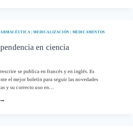
PARA
LOS
FABRICANTES
DE
VACUNAS?
 FARMACÉUTICA
|
MEDICALIZACIÓN
|
MEDICAMENTOS
S
pendencia en ciencia
rescrire se publica en francés y en inglés. Es
te el mejor boletín para seguir las novedades
cas y su correcto uso en…
LA
INDEPENDENCIA
EN
CIENCIA