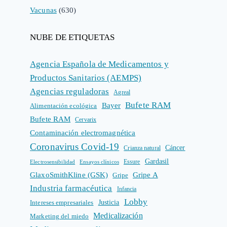
Vacunas
(630)
NUBE DE ETIQUETAS
Agencia Española de Medicamentos y
Productos Sanitarios (AEMPS)
Agencias reguladoras
Agreal
Bufete RAM
Bayer
Alimentación ecológica
Bufete RAM
Cervarix
Contaminación electromagnética
Coronavirus Covid-19
Cáncer
Crianza natural
Gardasil
Electrosensibilidad
Ensayos clínicos
Essure
GlaxoSmithKline (GSK)
Gripe A
Gripe
Industria farmacéutica
Infancia
Lobby
Intereses empresariales
Justicia
Medicalización
Marketing del miedo