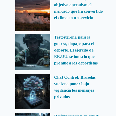
objetivo operativo: el
mercado que ha convertido
el clima en un servicio
Testosterona para la
guerra, dopaje para el
deporte. El ejército de
EE.UU. se toma lo que
prohíbe a los deportistas
Chat Control: Bruselas
vuelve a poner bajo
vigilancia los mensajes
privados