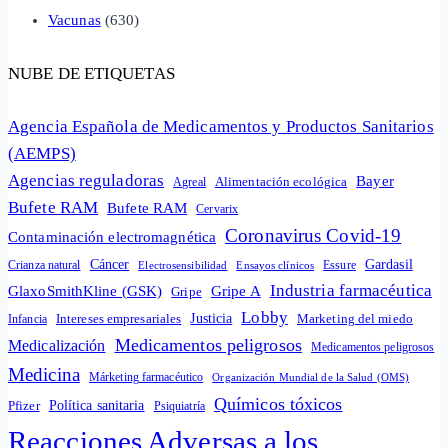
Vacunas
(630)
NUBE DE ETIQUETAS
Agencia Española de Medicamentos y Productos Sanitarios
(AEMPS)
Agencias reguladoras
Bayer
Alimentación ecológica
Agreal
Bufete RAM
Bufete RAM
Cervarix
Coronavirus Covid-19
Contaminación electromagnética
Cáncer
Gardasil
Crianza natural
Electrosensibilidad
Ensayos clínicos
Essure
Industria farmacéutica
GlaxoSmithKline (GSK)
Gripe A
Gripe
Lobby
Intereses empresariales
Justicia
Infancia
Marketing del miedo
Medicamentos peligrosos
Medicalización
Medicamentos peligrosos
Medicina
Márketing farmacéutico
Organización Mundial de la Salud (OMS)
Químicos tóxicos
Política sanitaria
Pfizer
Psiquiatría
Reacciones Adversas a los