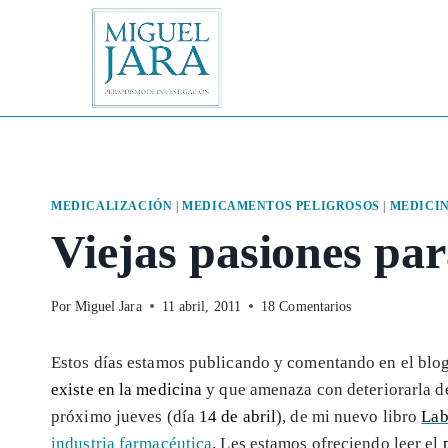
Saltar
al
contenido
MEDICALIZACIÓN
|
MEDICAMENTOS PELIGROSOS
|
MEDICI
Viejas pasiones pa
Por
Miguel Jara
11 abril, 2011
18 Comentarios
Estos días estamos publicando y comentando en el blo
existe en la medicina
y que amenaza con deteriorarla de
próximo jueves (día
14 de abril
), de mi nuevo libro
Lab
industria farmacéutica
. Les estamos ofreciendo leer el