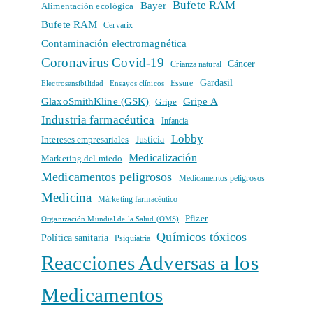
Bufete RAM
Bayer
Alimentación ecológica
Bufete RAM
Cervarix
Contaminación electromagnética
Coronavirus Covid-19
Cáncer
Crianza natural
Gardasil
Electrosensibilidad
Ensayos clínicos
Essure
GlaxoSmithKline (GSK)
Gripe A
Gripe
Industria farmacéutica
Infancia
Lobby
Intereses empresariales
Justicia
Medicalización
Marketing del miedo
Medicamentos peligrosos
Medicamentos peligrosos
Medicina
Márketing farmacéutico
Pfizer
Organización Mundial de la Salud (OMS)
Químicos tóxicos
Política sanitaria
Psiquiatría
Reacciones Adversas a los
Medicamentos