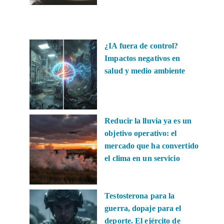
¿IA fuera de control?
Impactos negativos en
salud y medio ambiente
Reducir la lluvia ya es un
objetivo operativo: el
mercado que ha convertido
el clima en un servicio
Testosterona para la
guerra, dopaje para el
deporte. El ejército de