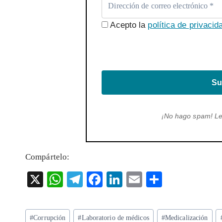
Acepto la
política de privacid
Su
¡No hago spam! L
Compártelo:
X
W
T
F
Li
E
S
ha
el
ac
n
m
ha
ts
eg
eb
ke
ai
re
Etiquetas
#
Corrupción
#
Laboratorio de médicos
#
Medicalización