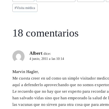
A
ra
o
dI
l
de
p
m
o
n
#
Visita médica
la
entrada:
p
k
18 comentarios
Albert
dice:
4 junio, 2011 a las 10:14
Marvin Hagler
,
Me cuesta creer en ud como un simple visitador medi
aquí a defenderlo aprovechando que no somos expertos
Le recuerdo que no hay que ser experto para recordar 
han salvado vidas sino que han empeorado la salud de l
las vacunas que no sirven para otra cosa que para atemo