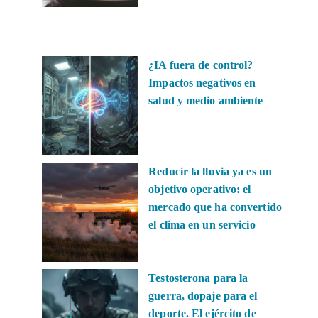
¿IA fuera de control?
Impactos negativos en
salud y medio ambiente
Reducir la lluvia ya es un
objetivo operativo: el
mercado que ha convertido
el clima en un servicio
Testosterona para la
guerra, dopaje para el
deporte. El ejército de