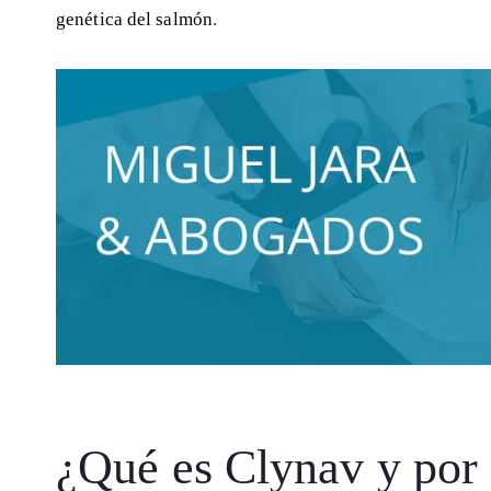
genética del salmón
.
¿Qué es Clynav y por 