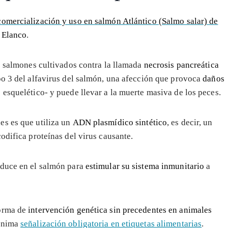
omercialización y uso en salmón Atlántico (Salmo salar) de
a
Elanco
.
os salmones cultivados contra la llamada
necrosis pancreática
po 3 del alfavirus del salmón, una afección que provoca
daños
esquelético- y puede llevar a la muerte masiva de los peces.
es es que utiliza un
ADN plasmídico sintético
, es decir, un
odifica proteínas del virus causante.
oduce en el salmón para
estimular su sistema inmunitario
a
forma de
intervención genética sin precedentes en animales
mínima
señalización obligatoria en etiquetas alimentarias
.