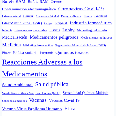
Bufete RAM
Bufete RAM
Cervarix
Coronavirus Covid-19
Contaminación electromagnética
Cáncer
Gardasil
Crianza natural
Electrosensibilidad
Ensayos clínicos
Essure
Industria farmacéutica
GlaxoSmithKline (GSK)
Gripe A
Gripe
Lobby
Intereses empresariales
Justicia
Infancia
Marketing del miedo
Medicamentos peligrosos
Medicalización
Medicamentos peligrosos
Medicina
Márketing farmacéutico
Organización Mundial de la Salud (OMS)
Químicos tóxicos
Política sanitaria
Pfizer
Psiquiatría
Reacciones Adversas a los
Medicamentos
Salud pública
Salud Ambiental
Sensibilidad Química Múltiple
Sanofi Pasteur Merck Sharp and Dohme (MSD)
Vacunas
Vacunas Covid-19
Sobornos a médicos
Ética
Vacuna Virus Papiloma Humano