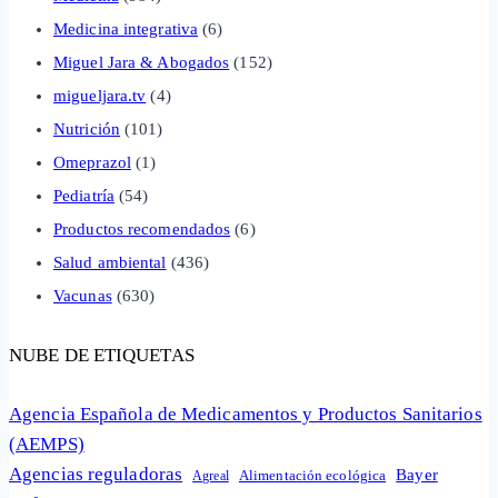
Medicina integrativa
(6)
Miguel Jara & Abogados
(152)
migueljara.tv
(4)
Nutrición
(101)
Omeprazol
(1)
Pediatría
(54)
Productos recomendados
(6)
Salud ambiental
(436)
Vacunas
(630)
NUBE DE ETIQUETAS
Agencia Española de Medicamentos y Productos Sanitarios
(AEMPS)
Agencias reguladoras
Bayer
Alimentación ecológica
Agreal