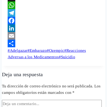
X
WhatsApp
Telegram
Facebook
LinkedIn
Email
Etiquetas
#
Adelgazar
#
Embarazo
#
Ozempic
#
Reacciones
Share
de
Adversas a los Medicamentos
#
Suicidio
la
entrada:
Deja una respuesta
Tu dirección de correo electrónico no será publicada.
Los
campos obligatorios están marcados con
*