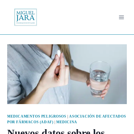
Saltar
al
contenido
MEDICAMENTOS PELIGROSOS
|
ASOCIACIÓN DE AFECTADOS
POR FÁRMACOS (ADAF)
|
MEDICINA
Nuevos datos sobre los