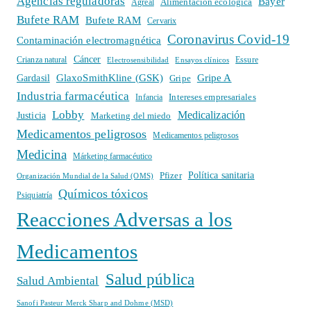
Agencias reguladoras
Bayer
Alimentación ecológica
Agreal
Bufete RAM
Bufete RAM
Cervarix
Coronavirus Covid-19
Contaminación electromagnética
Cáncer
Crianza natural
Electrosensibilidad
Ensayos clínicos
Essure
GlaxoSmithKline (GSK)
Gripe A
Gardasil
Gripe
Industria farmacéutica
Intereses empresariales
Infancia
Lobby
Medicalización
Justicia
Marketing del miedo
Medicamentos peligrosos
Medicamentos peligrosos
Medicina
Márketing farmacéutico
Política sanitaria
Pfizer
Organización Mundial de la Salud (OMS)
Químicos tóxicos
Psiquiatría
Reacciones Adversas a los
Medicamentos
Salud pública
Salud Ambiental
Sanofi Pasteur Merck Sharp and Dohme (MSD)