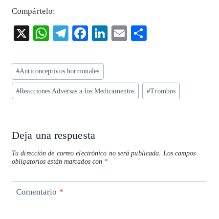
Compártelo:
X
W
T
F
Li
E
S
ha
el
ac
n
m
ha
ts
eg
eb
ke
ai
re
Etiquetas
#
Anticonceptivos hormonales
A
ra
o
dI
l
de
p
m
o
n
#
Reacciones Adversas a los Medicamentos
#
Trombos
la
entrada:
p
k
Deja una respuesta
Tu dirección de correo electrónico no será publicada.
Los campos
obligatorios están marcados con
*
Comentario
*