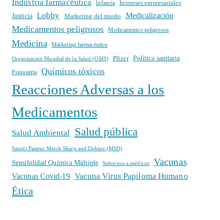
Industria farmacéutica
Intereses empresariales
Infancia
Lobby
Medicalización
Justicia
Marketing del miedo
Medicamentos peligrosos
Medicamentos peligrosos
Medicina
Márketing farmacéutico
Política sanitaria
Pfizer
Organización Mundial de la Salud (OMS)
Químicos tóxicos
Psiquiatría
Reacciones Adversas a los
Medicamentos
Salud pública
Salud Ambiental
Sanofi Pasteur Merck Sharp and Dohme (MSD)
Vacunas
Sensibilidad Química Múltiple
Sobornos a médicos
Vacuna Virus Papiloma Humano
Vacunas Covid-19
Ética