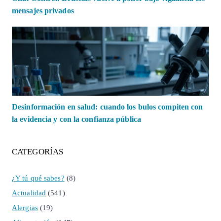
mensajes privados
Desinformación en salud: cuando los bulos compiten con
la evidencia y con la confianza pública
CATEGORÍAS
¿Y tú qué sabes?
(8)
Actualidad
(541)
Alergias
(19)