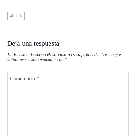
ha
el
ac
n
m
ha
ts
eg
eb
ke
ai
re
Etiquetas
#
Lasik
A
ra
o
dI
l
de
p
m
o
n
la
entrada:
p
k
Deja una respuesta
Tu dirección de correo electrónico no será publicada.
Los campos
obligatorios están marcados con
*
Comentario
*