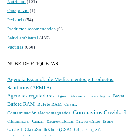
Nutrición
(101)
Omeprazol
(1)
Pediatría
(54)
Productos recomendados
(6)
Salud ambiental
(436)
Vacunas
(630)
NUBE DE ETIQUETAS
Agencia Española de Medicamentos y Productos
Sanitarios (AEMPS)
Agencias reguladoras
Bayer
Alimentación ecológica
Agreal
Bufete RAM
Bufete RAM
Cervarix
Coronavirus Covid-19
Contaminación electromagnética
Cáncer
Crianza natural
Electrosensibilidad
Ensayos clínicos
Essure
GlaxoSmithKline (GSK)
Gripe A
Gardasil
Gripe