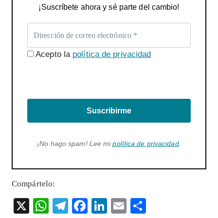
¡Suscríbete ahora y sé parte del cambio!
Acepto la
política de privacidad
Suscribirme
¡No hago spam! Lee mi
política de privacidad
.
Compártelo:
X
W
T
F
Li
E
S