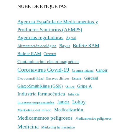
NUBE DE ETIQUETAS
Agencia Española de Medicamentos y
Productos Sanitarios (AEMPS)
Agencias reguladoras
Agreal
Bufete RAM
Bayer
Alimentación ecológica
Bufete RAM
Cervarix
Contaminación electromagnética
Coronavirus Covid-19
Cáncer
Crianza natural
Gardasil
Electrosensibilidad
Ensayos clínicos
Essure
GlaxoSmithKline (GSK)
Gripe A
Gripe
Industria farmacéutica
Infancia
Lobby
Intereses empresariales
Justicia
Medicalización
Marketing del miedo
Medicamentos peligrosos
Medicamentos peligrosos
Medicina
Márketing farmacéutico