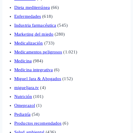
Dieta mediterránea
(66)
Enfermedades
(618)
Industria farmacéutica
(545)
Marketing del miedo
(280)
Medicalización
(733)
Medicamentos peligrosos
(1.021)
Medicina
(984)
Medicina integrativa
(6)
Miguel Jara & Abogados
(152)
migueljara.tv
(4)
Nutrición
(101)
Omeprazol
(1)
Pediatría
(54)
Productos recomendados
(6)
Salud ambiental
(436)