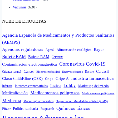
Vacunas
(630)
NUBE DE ETIQUETAS
Agencia Española de Medicamentos y Productos Sanitarios
(AEMPS)
Agencias reguladoras
Bayer
Alimentación ecológica
Agreal
Bufete RAM
Bufete RAM
Cervarix
Coronavirus Covid-19
Contaminación electromagnética
Cáncer
Gardasil
Crianza natural
Electrosensibilidad
Ensayos clínicos
Essure
Industria farmacéutica
GlaxoSmithKline (GSK)
Gripe A
Gripe
Lobby
Intereses empresariales
Justicia
Infancia
Marketing del miedo
Medicamentos peligrosos
Medicalización
Medicamentos peligrosos
Medicina
Márketing farmacéutico
Organización Mundial de la Salud (OMS)
Químicos tóxicos
Política sanitaria
Pfizer
Psiquiatría
Reacciones Adversas a los