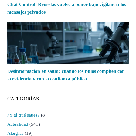
Chat Control: Bruselas vuelve a poner bajo vigilancia los
mensajes privados
Desinformación en salud: cuando los bulos compiten con
la evidencia y con la confianza pública
CATEGORÍAS
¿Y tú qué sabes?
(8)
Actualidad
(541)
Alergias
(19)