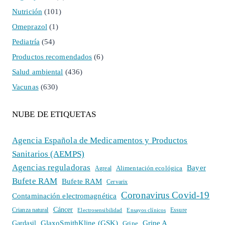
Nutrición
(101)
Omeprazol
(1)
Pediatría
(54)
Productos recomendados
(6)
Salud ambiental
(436)
Vacunas
(630)
NUBE DE ETIQUETAS
Agencia Española de Medicamentos y Productos
Sanitarios (AEMPS)
Agencias reguladoras
Bayer
Alimentación ecológica
Agreal
Bufete RAM
Bufete RAM
Cervarix
Coronavirus Covid-19
Contaminación electromagnética
Cáncer
Crianza natural
Electrosensibilidad
Ensayos clínicos
Essure
GlaxoSmithKline (GSK)
Gripe A
Gardasil
Gripe