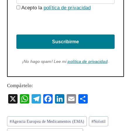
Acepto la
política de privacidad
Suscribirme
¡No hago spam! Lee mi
política de privacidad
.
Compártelo:
X
W
T
F
Li
E
S
ha
el
ac
n
m
ha
ts
eg
eb
ke
ai
re
Etiquetas
#
Agencia Europea de Medicamentos (EMA)
#
Nolotil
A
ra
o
dI
l
de