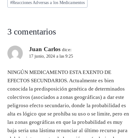
p
m
o
n
#
Reacciones Adversas a los Medicamentos
la
entrada:
p
k
3 comentarios
Juan Carlos
dice:
17 junio, 2024 a las 9:25
NINGÚN MEDICAMENTO ESTA EXENTO DE
EFECTOS SECUNDARIOS. Actualmente es bien
conocida la predisposición genética de determinados
colectivos (asociados a zonas geográficas) a dar este
peligroso efecto secundario, donde la probabilidad es
alta es lógico que se prohíba su uso o se limite, pero en
las zonas geográficas en que la probabilidad es muy
baja seria una lástima renunciar al último recurso para