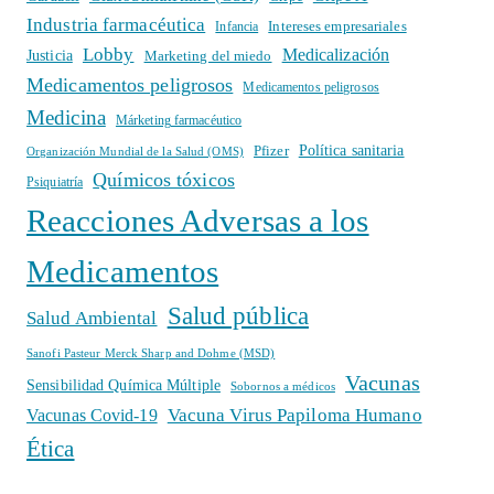
Industria farmacéutica
Intereses empresariales
Infancia
Lobby
Medicalización
Justicia
Marketing del miedo
Medicamentos peligrosos
Medicamentos peligrosos
Medicina
Márketing farmacéutico
Política sanitaria
Pfizer
Organización Mundial de la Salud (OMS)
Químicos tóxicos
Psiquiatría
Reacciones Adversas a los
Medicamentos
Salud pública
Salud Ambiental
Sanofi Pasteur Merck Sharp and Dohme (MSD)
Vacunas
Sensibilidad Química Múltiple
Sobornos a médicos
Vacuna Virus Papiloma Humano
Vacunas Covid-19
Ética