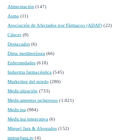
Alimentación
(147)
Asma
(11)
Asociación de Afectados por Fármacos (ADAF)
(22)
Cáncer
(8)
Destacados
(6)
Dieta mediterránea
(66)
Enfermedades
(618)
Industria farmacéutica
(545)
Marketing del miedo
(280)
Medicalización
(733)
Medicamentos peligrosos
(1.021)
Medicina
(984)
Medicina integrativa
(6)
Miguel Jara & Abogados
(152)
migueljara.tv
(4)