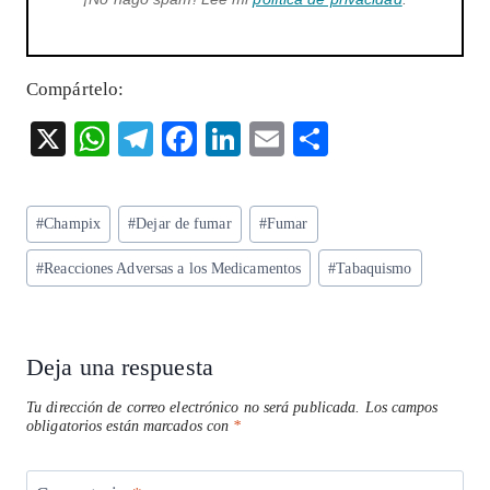
Compártelo:
X
W
T
F
Li
E
S
ha
el
ac
n
m
ha
ts
eg
eb
ke
ai
re
Etiquetas
#
Champix
#
Dejar de fumar
#
Fumar
A
ra
o
dI
l
de
p
m
o
n
#
Reacciones Adversas a los Medicamentos
#
Tabaquismo
la
entrada:
p
k
Deja una respuesta
Tu dirección de correo electrónico no será publicada.
Los campos
obligatorios están marcados con
*