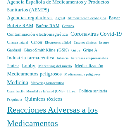
Agencia Española de Medicamentos y Productos
Sanitarios (AEMPS)
Agencias reguladoras
Bayer
Alimentación ecológica
Agreal
Bufete RAM
Bufete RAM
Cervarix
Coronavirus Covid-19
Contaminación electromagnética
Cáncer
Crianza natural
Electrosensibilidad
Ensayos clínicos
Essure
GlaxoSmithKline (GSK)
Gripe A
Gardasil
Gripe
Industria farmacéutica
Intereses empresariales
Infancia
Lobby
Medicalización
Justicia
Marketing del miedo
Medicamentos peligrosos
Medicamentos peligrosos
Medicina
Márketing farmacéutico
Política sanitaria
Pfizer
Organización Mundial de la Salud (OMS)
Químicos tóxicos
Psiquiatría
Reacciones Adversas a los
Medicamentos