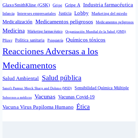
Industria farmacéutica
GlaxoSmithKline (GSK)
Gripe A
Gripe
Lobby
Intereses empresariales
Justicia
Infancia
Marketing del miedo
Medicamentos peligrosos
Medicalización
Medicamentos peligrosos
Medicina
Márketing farmacéutico
Organización Mundial de la Salud (OMS)
Químicos tóxicos
Política sanitaria
Pfizer
Psiquiatría
Reacciones Adversas a los
Medicamentos
Salud pública
Salud Ambiental
Sensibilidad Química Múltiple
Sanofi Pasteur Merck Sharp and Dohme (MSD)
Vacunas
Vacunas Covid-19
Sobornos a médicos
Ética
Vacuna Virus Papiloma Humano