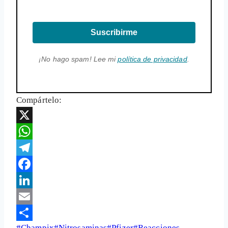
Suscribirme
¡No hago spam! Lee mi
política de privacidad
.
Compártelo:
X
WhatsApp
Telegram
Facebook
LinkedIn
Email
Etiquetas
#
Champix
#
Nitrosaminas
#
Pfizer
#
Reacciones