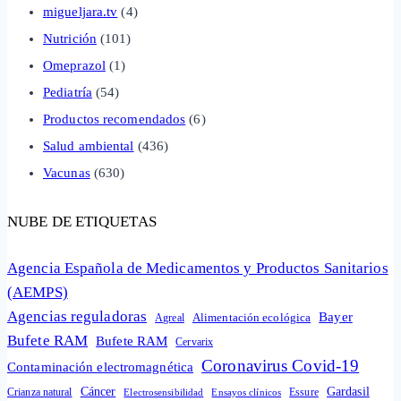
migueljara.tv
(4)
Nutrición
(101)
Omeprazol
(1)
Pediatría
(54)
Productos recomendados
(6)
Salud ambiental
(436)
Vacunas
(630)
NUBE DE ETIQUETAS
Agencia Española de Medicamentos y Productos Sanitarios
(AEMPS)
Agencias reguladoras
Bayer
Alimentación ecológica
Agreal
Bufete RAM
Bufete RAM
Cervarix
Coronavirus Covid-19
Contaminación electromagnética
Cáncer
Gardasil
Crianza natural
Electrosensibilidad
Ensayos clínicos
Essure