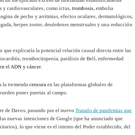
con un inexplicado exceso de mortalidad estadísticamente
s y cardiovasculares, como ictus
,
trombosis
, embolia
, angina de pecho y arritmias, efectos oculares
, dermatológicos,
aguda, herpes zoster
, desórdenes menstruales y una reducción
que explicaría la potencial relación causal directa entre las
iocarditis, trombocitopenia, parálisis de Bell, enfermedad
 en el ADN y cáncer
.
 a la tremenda
censura
en las plataformas globales de
pueden poner puertas al campo.
bre de Davos, pasando por el nuevo
Tratado de pandemias que
las nuevas intenciones de Google (que ha anunciado que
tarios), lo que viene es el intento del Poder establecido, del