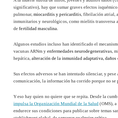
A la muerte súbita de niños, jóvenes y adultos sanos (
significativo), hay que sumar graves efectos isquémico
pulmonar,
miocarditis y pericarditis
, fibrilación atrial
inmunitarios y neurológicos, como mielitis transversa 
de
fertilidad masculina
.
Algunos estudios incluso han identificado el mecanismo 
vacunas ARNm y
enfermedades neurodegenerativas
, m
hepática,
alteración de la inmunidad adaptativa, daños
Sus efectos adversos se han intentado silenciar, y pese
comunicación, la información ha corrido porque no se 
Y eso hay quien no quiere que se repita. Desde la cum
impulsa la Organización Mundial de la Salud
(OMS), a 
endurece sus condiciones para publicar sobre temas sani
stablishment
global, de
censurar cualquier crítica
.