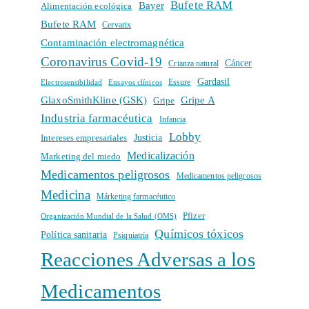
Bufete RAM
Bayer
Alimentación ecológica
Bufete RAM
Cervarix
Contaminación electromagnética
Coronavirus Covid-19
Cáncer
Crianza natural
Gardasil
Electrosensibilidad
Ensayos clínicos
Essure
GlaxoSmithKline (GSK)
Gripe A
Gripe
Industria farmacéutica
Infancia
Lobby
Intereses empresariales
Justicia
Medicalización
Marketing del miedo
Medicamentos peligrosos
Medicamentos peligrosos
Medicina
Márketing farmacéutico
Pfizer
Organización Mundial de la Salud (OMS)
Químicos tóxicos
Política sanitaria
Psiquiatría
Reacciones Adversas a los
Medicamentos