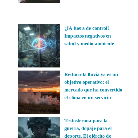
¿IA fuera de control?
Impactos negativos en
salud y medio ambiente
Reducir la lluvia ya es un
objetivo operativo: el
mercado que ha convertido
el clima en un servicio
Testosterona para la
guerra, dopaje para el
deporte. El ejército de