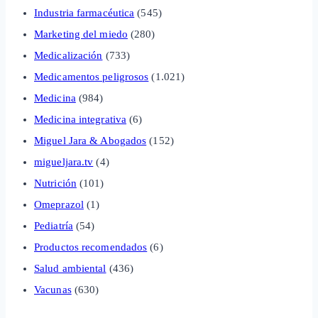
Industria farmacéutica
(545)
Marketing del miedo
(280)
Medicalización
(733)
Medicamentos peligrosos
(1.021)
Medicina
(984)
Medicina integrativa
(6)
Miguel Jara & Abogados
(152)
migueljara.tv
(4)
Nutrición
(101)
Omeprazol
(1)
Pediatría
(54)
Productos recomendados
(6)
Salud ambiental
(436)
Vacunas
(630)