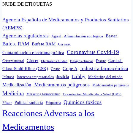
NUBE DE ETIQUETAS
Agencia Española de Medicamentos y Productos Sanitarios
(AEMPS)
Agencias reguladoras
Bayer
Alimentación ecológica
Agreal
Bufete RAM
Bufete RAM
Cervarix
Coronavirus Covid-19
Contaminación electromagnética
Cáncer
Gardasil
Crianza natural
Electrosensibilidad
Ensayos clínicos
Essure
Industria farmacéutica
GlaxoSmithKline (GSK)
Gripe A
Gripe
Lobby
Intereses empresariales
Justicia
Infancia
Marketing del miedo
Medicamentos peligrosos
Medicalización
Medicamentos peligrosos
Medicina
Márketing farmacéutico
Organización Mundial de la Salud (OMS)
Químicos tóxicos
Política sanitaria
Pfizer
Psiquiatría
Reacciones Adversas a los
Medicamentos