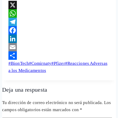
X
WhatsApp
Telegram
Facebook
LinkedIn
Email
Etiquetas
#
BionTech
#
Comirnaty
#
Pfizer
#
Reacciones Adversas
Share
de
a los Medicamentos
la
entrada:
Deja una respuesta
Tu dirección de correo electrónico no será publicada.
Los
campos obligatorios están marcados con
*