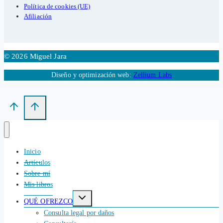
Política de cookies (UE)
Afiliación
© 2026 Miguel Jara
Diseño y optimización web:
Zellium Labs
Inicio
Artículos
Sobre mí
Mis libros
Alternar
QUÉ OFREZCO
menú
hijo
Consulta legal por daños