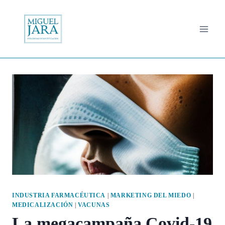
Saltar
al
contenido
INDUSTRIA FARMACÉUTICA
|
MARKETING DEL MIEDO
|
MEDICALIZACIÓN
|
VACUNAS
La megacampaña Covid-19