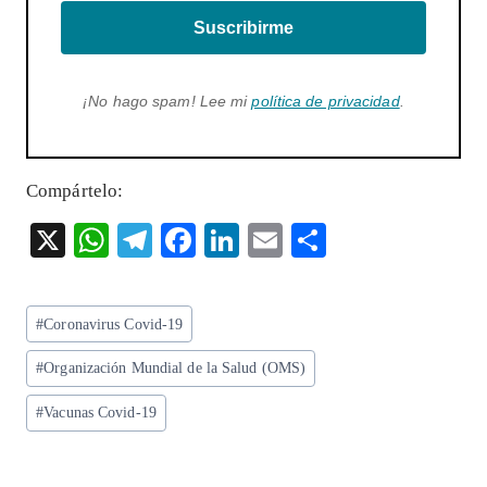
Suscribirme
¡No hago spam! Lee mi
política de privacidad
.
Compártelo:
X
W
T
F
Li
E
S
ha
el
ac
n
m
ha
ts
eg
eb
ke
ai
re
Etiquetas
#
Coronavirus Covid-19
A
ra
o
dI
l
de
p
m
o
n
#
Organización Mundial de la Salud (OMS)
la
entrada:
p
k
#
Vacunas Covid-19