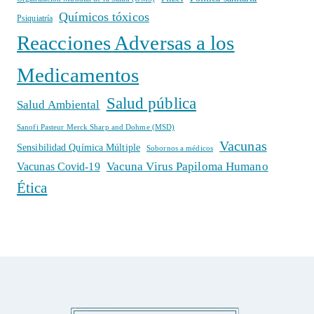
Químicos tóxicos
Psiquiatría
Reacciones Adversas a los
Medicamentos
Salud pública
Salud Ambiental
Sanofi Pasteur Merck Sharp and Dohme (MSD)
Vacunas
Sensibilidad Química Múltiple
Sobornos a médicos
Vacuna Virus Papiloma Humano
Vacunas Covid-19
Ética