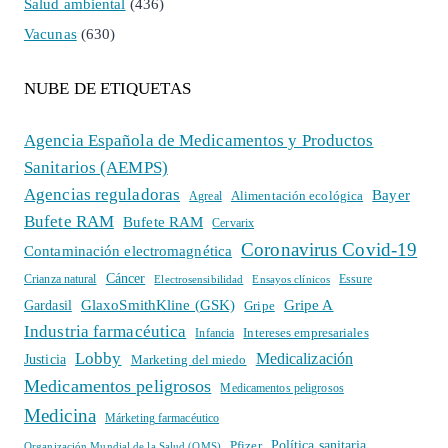
Salud ambiental
(436)
Vacunas
(630)
NUBE DE ETIQUETAS
Agencia Española de Medicamentos y Productos
Sanitarios (AEMPS)
Agencias reguladoras
Bayer
Alimentación ecológica
Agreal
Bufete RAM
Bufete RAM
Cervarix
Coronavirus Covid-19
Contaminación electromagnética
Cáncer
Crianza natural
Electrosensibilidad
Ensayos clínicos
Essure
GlaxoSmithKline (GSK)
Gripe A
Gardasil
Gripe
Industria farmacéutica
Intereses empresariales
Infancia
Lobby
Medicalización
Justicia
Marketing del miedo
Medicamentos peligrosos
Medicamentos peligrosos
Medicina
Márketing farmacéutico
Política sanitaria
Pfizer
Organización Mundial de la Salud (OMS)