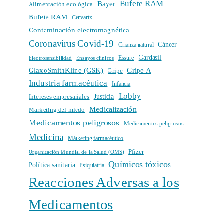
Bufete RAM
Bayer
Alimentación ecológica
Bufete RAM
Cervarix
Contaminación electromagnética
Coronavirus Covid-19
Cáncer
Crianza natural
Gardasil
Electrosensibilidad
Ensayos clínicos
Essure
GlaxoSmithKline (GSK)
Gripe A
Gripe
Industria farmacéutica
Infancia
Lobby
Intereses empresariales
Justicia
Medicalización
Marketing del miedo
Medicamentos peligrosos
Medicamentos peligrosos
Medicina
Márketing farmacéutico
Pfizer
Organización Mundial de la Salud (OMS)
Químicos tóxicos
Política sanitaria
Psiquiatría
Reacciones Adversas a los
Medicamentos