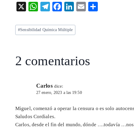
X
W
T
F
Li
E
S
ha
el
ac
n
m
ha
ts
eg
eb
ke
ai
re
Etiquetas
#
Sensibilidad Química Múltiple
A
ra
o
dI
l
de
p
m
o
n
la
entrada:
p
k
2 comentarios
Carlos
dice:
27 enero, 2023 a las 19:50
Miguel, comenzó a operar la censura o es solo autocens
Saludos Cordiales.
Carlos, desde el fin del mundo, dónde ….todavía …nos