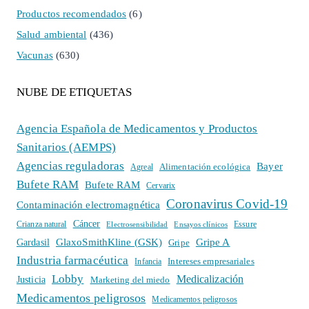
Productos recomendados
(6)
Salud ambiental
(436)
Vacunas
(630)
NUBE DE ETIQUETAS
Agencia Española de Medicamentos y Productos
Sanitarios (AEMPS)
Agencias reguladoras
Bayer
Alimentación ecológica
Agreal
Bufete RAM
Bufete RAM
Cervarix
Coronavirus Covid-19
Contaminación electromagnética
Cáncer
Crianza natural
Electrosensibilidad
Ensayos clínicos
Essure
GlaxoSmithKline (GSK)
Gripe A
Gardasil
Gripe
Industria farmacéutica
Intereses empresariales
Infancia
Lobby
Medicalización
Justicia
Marketing del miedo
Medicamentos peligrosos
Medicamentos peligrosos