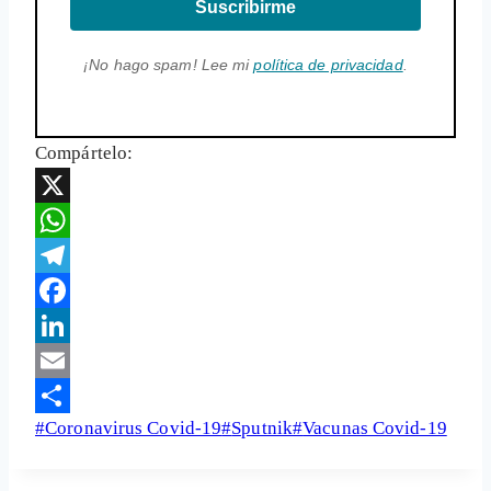
Suscribirme
¡No hago spam! Lee mi
política de privacidad
.
Compártelo:
X
WhatsApp
Telegram
Facebook
LinkedIn
Email
Etiquetas
#
Coronavirus Covid-19
#
Sputnik
#
Vacunas Covid-19
Share
de
la