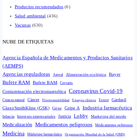
Productos recomendados
(6)
Salud ambiental
(436)
Vacunas
(630)
NUBE DE ETIQUETAS
Agencia Española de Medicamentos y Productos Sanitarios
(AEMPS)
Agencias reguladoras
Bayer
Alimentación ecológica
Agreal
Bufete RAM
Bufete RAM
Cervarix
Coronavirus Covid-19
Contaminación electromagnética
Cáncer
Gardasil
Crianza natural
Electrosensibilidad
Ensayos clínicos
Essure
Industria farmacéutica
GlaxoSmithKline (GSK)
Gripe A
Gripe
Lobby
Intereses empresariales
Justicia
Infancia
Marketing del miedo
Medicamentos peligrosos
Medicalización
Medicamentos peligrosos
Medicina
Márketing farmacéutico
Organización Mundial de la Salud (OMS)