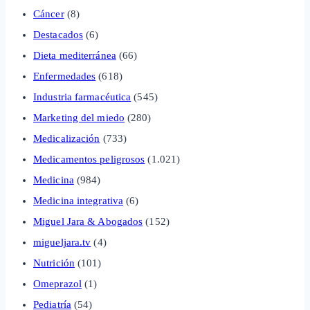
Cáncer
(8)
Destacados
(6)
Dieta mediterránea
(66)
Enfermedades
(618)
Industria farmacéutica
(545)
Marketing del miedo
(280)
Medicalización
(733)
Medicamentos peligrosos
(1.021)
Medicina
(984)
Medicina integrativa
(6)
Miguel Jara & Abogados
(152)
migueljara.tv
(4)
Nutrición
(101)
Omeprazol
(1)
Pediatría
(54)