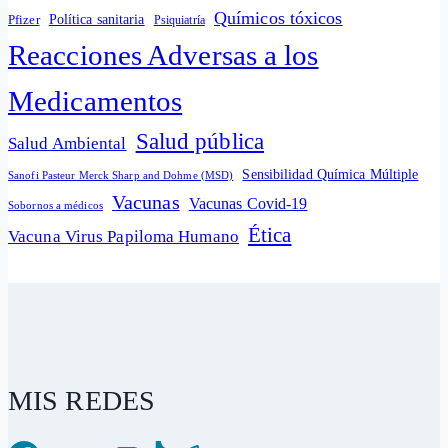
Químicos tóxicos
Política sanitaria
Pfizer
Psiquiatría
Reacciones Adversas a los
Medicamentos
Salud pública
Salud Ambiental
Sensibilidad Química Múltiple
Sanofi Pasteur Merck Sharp and Dohme (MSD)
Vacunas
Vacunas Covid-19
Sobornos a médicos
Ética
Vacuna Virus Papiloma Humano
MIS REDES