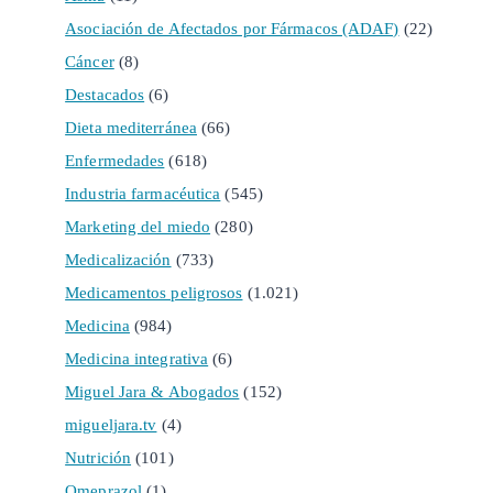
Asociación de Afectados por Fármacos (ADAF)
(22)
Cáncer
(8)
Destacados
(6)
Dieta mediterránea
(66)
Enfermedades
(618)
Industria farmacéutica
(545)
Marketing del miedo
(280)
Medicalización
(733)
Medicamentos peligrosos
(1.021)
Medicina
(984)
Medicina integrativa
(6)
Miguel Jara & Abogados
(152)
migueljara.tv
(4)
Nutrición
(101)
Omeprazol
(1)