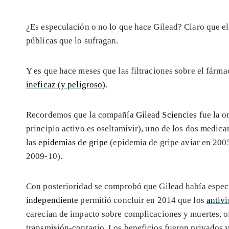
¿Es especulación o no lo que hace Gilead? Claro que 
públicas que lo sufragan.
Y es que hace meses que las filtraciones sobre el fár
ineficaz (y peligroso)
.
Recordemos que la compañía
Gilead Sciencies
fue la o
principio activo es oseltamivir), uno de los dos med
las
epidemias de gripe
(epidemia de gripe aviar en 200
2009-10).
Con posterioridad se comprobó que Gilead había espec
independiente
permitió concluir en 2014 que los
antivi
carecían de impacto sobre complicaciones y muertes, o
transmisión-contagio. Los beneficios fueron privados 