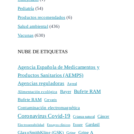
Pediatría
(54)
Productos recomendados
(6)
Salud ambiental
(436)
Vacunas
(630)
NUBE DE ETIQUETAS
Agencia Española de Medicamentos y
Productos Sanitarios (AEMPS)
Agencias reguladoras
Agreal
Bufete RAM
Bayer
Alimentación ecológica
Bufete RAM
Cervarix
Contaminación electromagnética
Coronavirus Covid-19
Cáncer
Crianza natural
Gardasil
Electrosensibilidad
Ensayos clínicos
Essure
GlaxoSmithKline (GSK)
Gripe A
Gripe