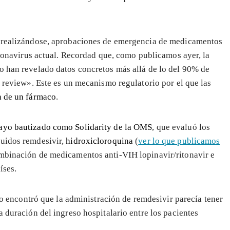
n realizándose, aprobaciones de emergencia de medicamentos
coronavirus actual. Recordad que, como publicamos ayer, la
no han revelado datos concretos más allá de lo del 90% de
g review». Este es un mecanismo regulatorio por el que las
n de un fármaco
.
ayo bautizado como Solidarity de la OMS
, que evaluó los
luidos remdesivir,
hidroxicloroquina
(
ver lo que publicamos
ombinación de medicamentos anti-VIH lopinavir/ritonavir e
íses.
io encontró que la administración de remdesivir parecía tener
a duración del ingreso hospitalario entre los pacientes