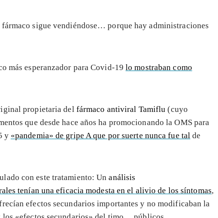
el fármaco sigue vendiéndose… porque hay administraciones
maco más esperanzador para Covid-19
lo mostraban como
riginal propietaria del
fármaco antiviral Tamiflu
(cuyo
icamentos que desde hace años ha promocionando la OMS para
5 y
«pandemia» de gripe A que por suerte nunca fue tal
de
ulado con este tratamiento: Un
análisis
rales tenían una eficacia modesta en el alivio de los síntomas
,
frecían efectos secundarios importantes y no modificaban la
y los «efectos secundarios» del timo… públicos.