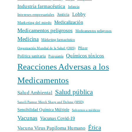
Industria farmacéutica
Infancia
Lobby
Intereses empresariales
Justicia
Medicalización
Marketing del miedo
Medicamentos peligrosos
Medicamentos peligrosos
Medicina
Márketing farmacéutico
Pfizer
Organización Mundial de la Salud (OMS)
Químicos tóxicos
Política sanitaria
Psiquiatría
Reacciones Adversas a los
Medicamentos
Salud pública
Salud Ambiental
Sanofi Pasteur Merck Sharp and Dohme (MSD)
Sensibilidad Química Múltiple
Sobornos a médicos
Vacunas
Vacunas Covid-19
Ética
Vacuna Virus Papiloma Humano