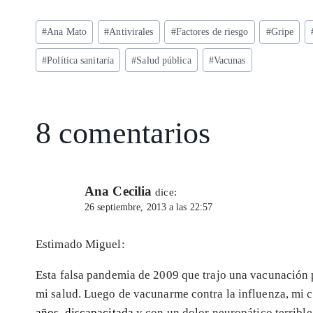
ts
eg
eb
ke
ai
re
Etiquetas
#
Ana Mato
#
Antivirales
#
Factores de riesgo
#
Gripe
A
ra
o
dI
l
de
p
m
o
n
#
Política sanitaria
#
Salud pública
#
Vacunas
la
entrada:
p
k
8 comentarios
Ana Cecilia
dice:
26 septiembre, 2013 a las 22:57
Estimado Miguel:
Esta falsa pandemia de 2009 que trajo una vacunación
mi salud. Luego de vacunarme contra la influenza, mi 
años, discapacitada
y con un dolor neuropático terrible