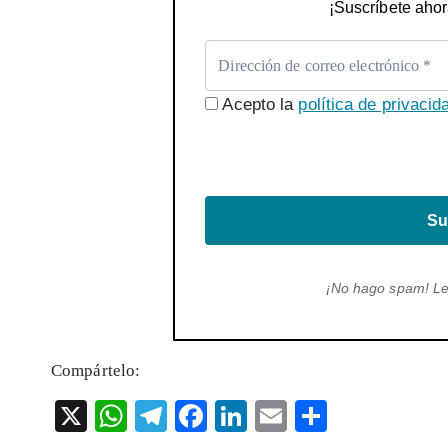
¡Suscríbete ahor
Acepto la
política de privacid
Su
¡No hago spam! L
Compártelo:
X
W
T
F
Li
E
S
ha
el
ac
n
m
ha