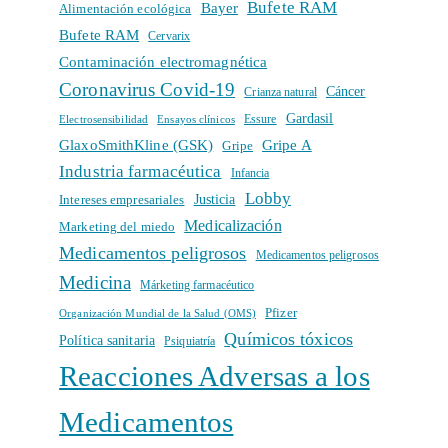
Bufete RAM
Bayer
Alimentación ecológica
Bufete RAM
Cervarix
Contaminación electromagnética
Coronavirus Covid-19
Cáncer
Crianza natural
Gardasil
Electrosensibilidad
Ensayos clínicos
Essure
GlaxoSmithKline (GSK)
Gripe A
Gripe
Industria farmacéutica
Infancia
Lobby
Intereses empresariales
Justicia
Medicalización
Marketing del miedo
Medicamentos peligrosos
Medicamentos peligrosos
Medicina
Márketing farmacéutico
Pfizer
Organización Mundial de la Salud (OMS)
Químicos tóxicos
Política sanitaria
Psiquiatría
Reacciones Adversas a los
Medicamentos