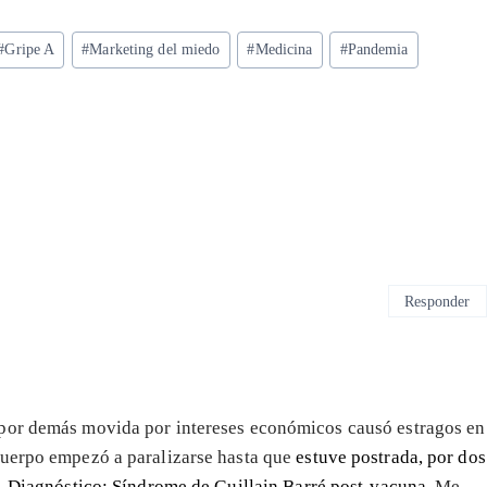
#
Gripe A
#
Marketing del miedo
#
Medicina
#
Pandemia
Responder
 por demás movida por intereses económicos causó estragos en
cuerpo empezó a paralizarse hasta que
estuve postrada, por dos
.
Diagnóstico: Síndrome de Guillain Barré post-vacuna
. Me