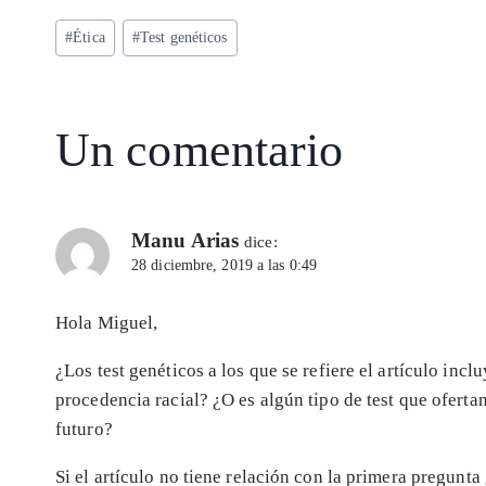
ts
eg
eb
ke
ai
re
Etiquetas
#
Ética
#
Test genéticos
A
ra
o
dI
l
de
p
m
o
n
la
entrada:
p
k
Un comentario
Manu Arias
dice:
28 diciembre, 2019 a las 0:49
Hola Miguel,
¿Los test genéticos a los que se refiere el artículo inc
procedencia racial? ¿O es algún tipo de test que oferta
futuro?
Si el artículo no tiene relación con la primera pregunt