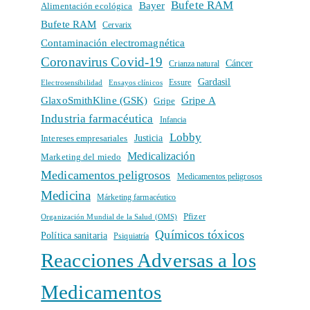
Bufete RAM
Bayer
Alimentación ecológica
Bufete RAM
Cervarix
Contaminación electromagnética
Coronavirus Covid-19
Cáncer
Crianza natural
Gardasil
Electrosensibilidad
Ensayos clínicos
Essure
GlaxoSmithKline (GSK)
Gripe A
Gripe
Industria farmacéutica
Infancia
Lobby
Intereses empresariales
Justicia
Medicalización
Marketing del miedo
Medicamentos peligrosos
Medicamentos peligrosos
Medicina
Márketing farmacéutico
Pfizer
Organización Mundial de la Salud (OMS)
Químicos tóxicos
Política sanitaria
Psiquiatría
Reacciones Adversas a los
Medicamentos