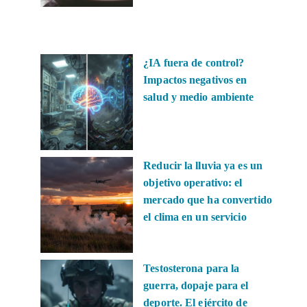
¿IA fuera de control?
Impactos negativos en
salud y medio ambiente
Reducir la lluvia ya es un
objetivo operativo: el
mercado que ha convertido
el clima en un servicio
Testosterona para la
guerra, dopaje para el
deporte. El ejército de