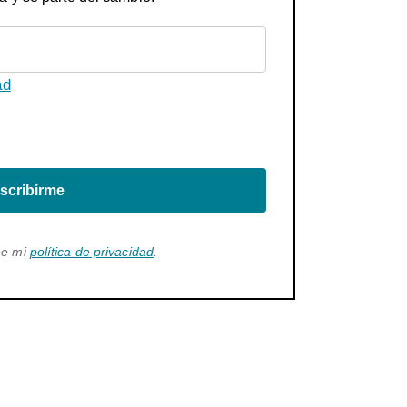
ad
scribirme
ee mi
política de privacidad
.