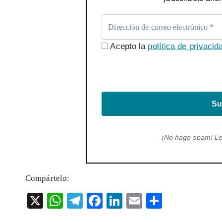
Acepto la
política de privacid
Su
¡No hago spam! L
Compártelo:
X
W
T
F
Li
E
S
ha
el
ac
n
m
ha