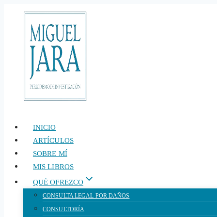
Saltar
al
contenido
INICIO
ARTÍCULOS
SOBRE MÍ
MIS LIBROS
QUÉ OFREZCO
CONSULTA LEGAL POR DAÑOS
CONSULTORÍA