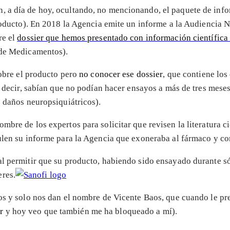
, a día de hoy, ocultando, no mencionando, el paquete de inf
producto). En 2018 la Agencia emite un informe a la Audiencia 
re el
dossier que hemos presentado con información científica
 de Medicamentos).
sobre el producto pero
no conocer ese dossier
, que contiene lo
es decir, sabían que no podían hacer ensayos a más de tres mes
e daños neuropsiquiátricos).
mbre de los expertos para solicitar que revisen la literatura c
ulen su informe para la Agencia que exoneraba al fármaco y con
al permitir que su producto, habiendo sido ensayado durante s
res.
os y solo nos dan el nombre de Vicente Baos, que cuando le 
ar
y hoy veo que también me ha bloqueado a mí).