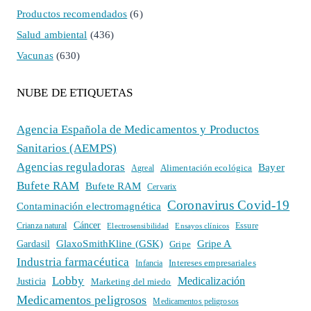
Productos recomendados
(6)
Salud ambiental
(436)
Vacunas
(630)
NUBE DE ETIQUETAS
Agencia Española de Medicamentos y Productos
Sanitarios (AEMPS)
Agencias reguladoras
Bayer
Alimentación ecológica
Agreal
Bufete RAM
Bufete RAM
Cervarix
Coronavirus Covid-19
Contaminación electromagnética
Cáncer
Crianza natural
Electrosensibilidad
Ensayos clínicos
Essure
GlaxoSmithKline (GSK)
Gripe A
Gardasil
Gripe
Industria farmacéutica
Intereses empresariales
Infancia
Lobby
Medicalización
Justicia
Marketing del miedo
Medicamentos peligrosos
Medicamentos peligrosos