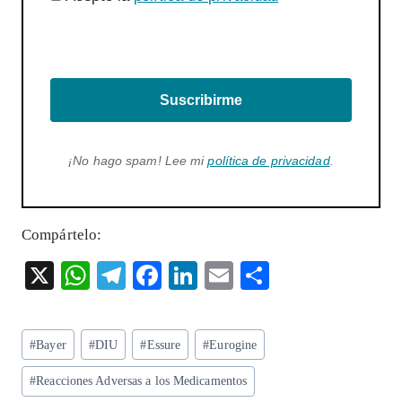
Suscribirme
¡No hago spam! Lee mi
política de privacidad
.
Compártelo:
X
W
T
F
Li
E
S
ha
el
ac
n
m
ha
ts
eg
eb
ke
ai
re
Etiquetas
#
Bayer
#
DIU
#
Essure
#
Eurogine
A
ra
o
dI
l
de
p
m
o
n
#
Reacciones Adversas a los Medicamentos
la