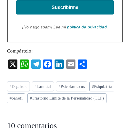
Suscribirme
¡No hago spam! Lee mi
política de privacidad
.
Compártelo:
X
W
T
F
Li
E
S
ha
el
ac
n
m
ha
ts
eg
eb
ke
ai
re
Etiquetas
#
Depakote
#
Lamictal
#
Psicofármacos
#
Psiquiatría
A
ra
o
dI
l
de
p
m
o
n
#
Sanofi
#
Trastorno Límite de la Personalidad (TLP)
la
entrada:
p
k
10 comentarios