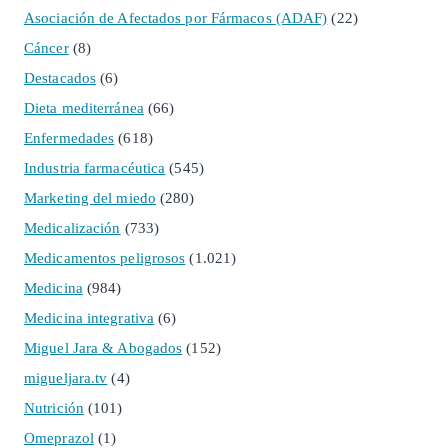
Asociación de Afectados por Fármacos (ADAF)
(22)
Cáncer
(8)
Destacados
(6)
Dieta mediterránea
(66)
Enfermedades
(618)
Industria farmacéutica
(545)
Marketing del miedo
(280)
Medicalización
(733)
Medicamentos peligrosos
(1.021)
Medicina
(984)
Medicina integrativa
(6)
Miguel Jara & Abogados
(152)
migueljara.tv
(4)
Nutrición
(101)
Omeprazol
(1)