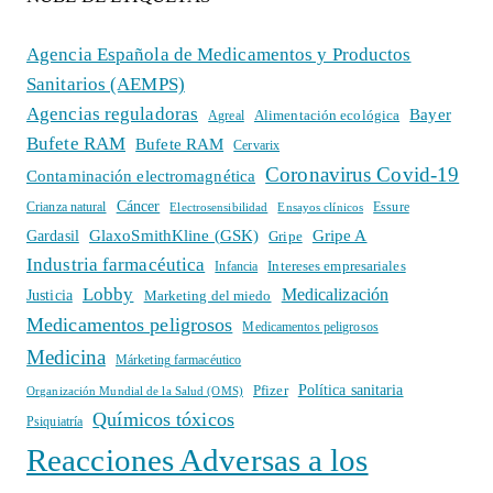
Agencia Española de Medicamentos y Productos
Sanitarios (AEMPS)
Agencias reguladoras
Bayer
Alimentación ecológica
Agreal
Bufete RAM
Bufete RAM
Cervarix
Coronavirus Covid-19
Contaminación electromagnética
Cáncer
Crianza natural
Electrosensibilidad
Ensayos clínicos
Essure
GlaxoSmithKline (GSK)
Gripe A
Gardasil
Gripe
Industria farmacéutica
Intereses empresariales
Infancia
Lobby
Medicalización
Justicia
Marketing del miedo
Medicamentos peligrosos
Medicamentos peligrosos
Medicina
Márketing farmacéutico
Política sanitaria
Pfizer
Organización Mundial de la Salud (OMS)
Químicos tóxicos
Psiquiatría
Reacciones Adversas a los