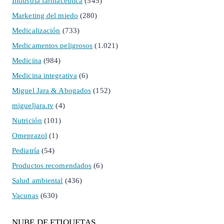
Industria farmacéutica
(545)
Marketing del miedo
(280)
Medicalización
(733)
Medicamentos peligrosos
(1.021)
Medicina
(984)
Medicina integrativa
(6)
Miguel Jara & Abogados
(152)
migueljara.tv
(4)
Nutrición
(101)
Omeprazol
(1)
Pediatría
(54)
Productos recomendados
(6)
Salud ambiental
(436)
Vacunas
(630)
NUBE DE ETIQUETAS