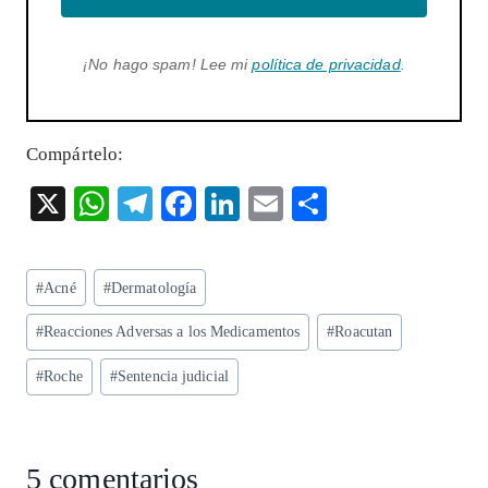
¡No hago spam! Lee mi
política de privacidad
.
Compártelo:
X
W
T
F
Li
E
S
ha
el
ac
n
m
ha
ts
eg
eb
ke
ai
re
Etiquetas
#
Acné
#
Dermatología
A
ra
o
dI
l
de
p
m
o
n
#
Reacciones Adversas a los Medicamentos
#
Roacutan
la
entrada:
p
k
#
Roche
#
Sentencia judicial
5 comentarios