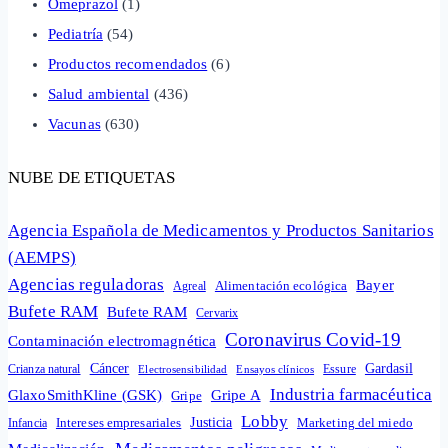
Omeprazol
(1)
Pediatría
(54)
Productos recomendados
(6)
Salud ambiental
(436)
Vacunas
(630)
NUBE DE ETIQUETAS
Agencia Española de Medicamentos y Productos Sanitarios
(AEMPS)
Agencias reguladoras
Bayer
Alimentación ecológica
Agreal
Bufete RAM
Bufete RAM
Cervarix
Coronavirus Covid-19
Contaminación electromagnética
Cáncer
Gardasil
Crianza natural
Electrosensibilidad
Ensayos clínicos
Essure
Industria farmacéutica
GlaxoSmithKline (GSK)
Gripe A
Gripe
Lobby
Intereses empresariales
Justicia
Infancia
Marketing del miedo