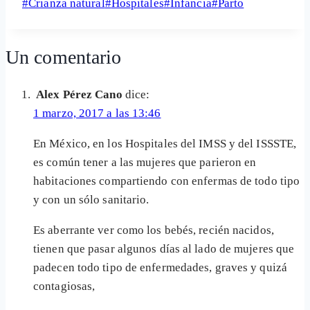
Etiquetas
#
Crianza natural
#
Hospitales
#
Infancia
#
Parto
Share
de
la
Un comentario
entrada:
Alex Pérez Cano
dice:
1 marzo, 2017 a las 13:46
En México, en los Hospitales del IMSS y del ISSSTE,
es común tener a las mujeres que parieron en
habitaciones compartiendo con enfermas de todo tipo
y con un sólo sanitario.
Es aberrante ver como los bebés, recién nacidos,
tienen que pasar algunos días al lado de mujeres que
padecen todo tipo de enfermedades, graves y quizá
contagiosas,