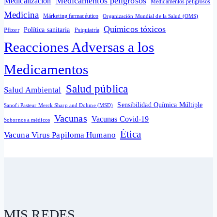
Medicamentos peligrosos
Medicalización
Medicamentos peligrosos
Medicina
Márketing farmacéutico
Organización Mundial de la Salud (OMS)
Químicos tóxicos
Política sanitaria
Pfizer
Psiquiatría
Reacciones Adversas a los
Medicamentos
Salud pública
Salud Ambiental
Sensibilidad Química Múltiple
Sanofi Pasteur Merck Sharp and Dohme (MSD)
Vacunas
Vacunas Covid-19
Sobornos a médicos
Ética
Vacuna Virus Papiloma Humano
MIS REDES