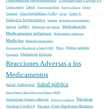
Coronavirus Covid-19
Contaminación electromagnética
Cáncer
Crianza natural
Electrosensibilidad
Ensayos clínicos
Essure
GlaxoSmithKline (GSK)
Gripe A
Gardasil
Gripe
Industria farmacéutica
Intereses empresariales
Infancia
Lobby
Medicalización
Justicia
Marketing del miedo
Medicamentos peligrosos
Medicamentos peligrosos
Medicina
Márketing farmacéutico
Política sanitaria
Pfizer
Organización Mundial de la Salud (OMS)
Químicos tóxicos
Psiquiatría
Reacciones Adversas a los
Medicamentos
Salud pública
Salud Ambiental
Sanofi Pasteur Merck Sharp and Dohme (MSD)
Vacunas
Sensibilidad Química Múltiple
Sobornos a médicos
Vacuna Virus Papiloma Humano
Vacunas Covid-19