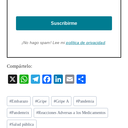
Suscribirme
¡No hago spam! Lee mi
política de privacidad
.
Compártelo:
X
W
T
F
Li
E
S
ha
el
ac
n
m
ha
ts
eg
eb
ke
ai
re
Etiquetas
#
Embarazo
#
Gripe
#
Gripe A
#
Pandemia
A
ra
o
dI
l
de
p
m
o
n
#
Pandemrix
#
Reacciones Adversas a los Medicamentos
la
entrada:
p
k
#
Salud pública