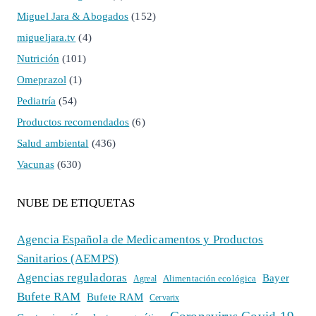
Miguel Jara & Abogados
(152)
migueljara.tv
(4)
Nutrición
(101)
Omeprazol
(1)
Pediatría
(54)
Productos recomendados
(6)
Salud ambiental
(436)
Vacunas
(630)
NUBE DE ETIQUETAS
Agencia Española de Medicamentos y Productos
Sanitarios (AEMPS)
Agencias reguladoras
Bayer
Alimentación ecológica
Agreal
Bufete RAM
Bufete RAM
Cervarix