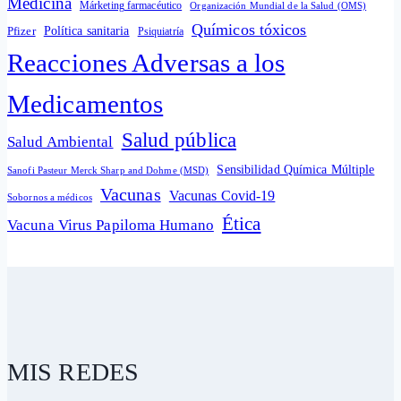
Medicina
Márketing farmacéutico
Organización Mundial de la Salud (OMS)
Químicos tóxicos
Política sanitaria
Pfizer
Psiquiatría
Reacciones Adversas a los
Medicamentos
Salud pública
Salud Ambiental
Sensibilidad Química Múltiple
Sanofi Pasteur Merck Sharp and Dohme (MSD)
Vacunas
Vacunas Covid-19
Sobornos a médicos
Ética
Vacuna Virus Papiloma Humano
MIS REDES