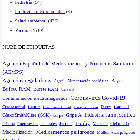
Pediatría
(54)
Productos recomendados
(6)
Salud ambiental
(436)
Vacunas
(630)
NUBE DE ETIQUETAS
Agencia Española de Medicamentos y Productos Sanitarios
(AEMPS)
Agencias reguladoras
Bayer
Alimentación ecológica
Agreal
Bufete RAM
Bufete RAM
Cervarix
Coronavirus Covid-19
Contaminación electromagnética
Cáncer
Gardasil
Crianza natural
Electrosensibilidad
Ensayos clínicos
Essure
Industria farmacéutica
GlaxoSmithKline (GSK)
Gripe A
Gripe
Lobby
Intereses empresariales
Justicia
Infancia
Marketing del miedo
Medicamentos peligrosos
Medicalización
Medicamentos peligrosos