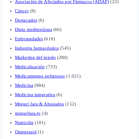
Asociación de Afectados por Fármacos (ADAF)
(22)
Cáncer
(8)
Destacados
(6)
Dieta mediterránea
(66)
Enfermedades
(618)
Industria farmacéutica
(545)
Marketing del miedo
(280)
Medicalización
(733)
Medicamentos peligrosos
(1.021)
Medicina
(984)
Medicina integrativa
(6)
Miguel Jara & Abogados
(152)
migueljara.tv
(4)
Nutrición
(101)
Omeprazol
(1)