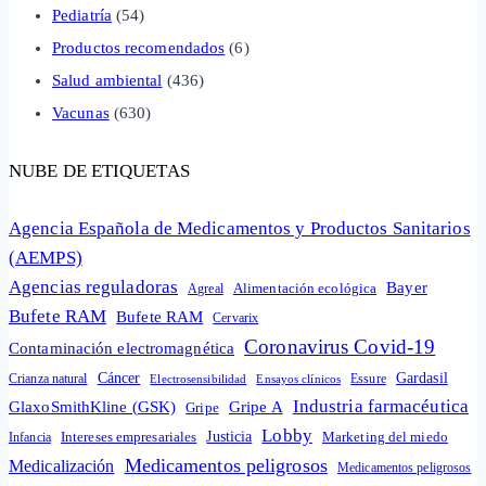
Pediatría
(54)
Productos recomendados
(6)
Salud ambiental
(436)
Vacunas
(630)
NUBE DE ETIQUETAS
Agencia Española de Medicamentos y Productos Sanitarios
(AEMPS)
Agencias reguladoras
Bayer
Alimentación ecológica
Agreal
Bufete RAM
Bufete RAM
Cervarix
Coronavirus Covid-19
Contaminación electromagnética
Cáncer
Gardasil
Crianza natural
Electrosensibilidad
Ensayos clínicos
Essure
Industria farmacéutica
GlaxoSmithKline (GSK)
Gripe A
Gripe
Lobby
Intereses empresariales
Justicia
Infancia
Marketing del miedo
Medicamentos peligrosos
Medicalización
Medicamentos peligrosos