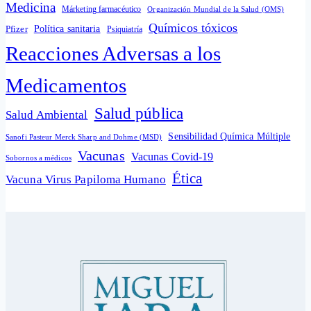
Medicina
Márketing farmacéutico
Organización Mundial de la Salud (OMS)
Químicos tóxicos
Política sanitaria
Pfizer
Psiquiatría
Reacciones Adversas a los
Medicamentos
Salud pública
Salud Ambiental
Sensibilidad Química Múltiple
Sanofi Pasteur Merck Sharp and Dohme (MSD)
Vacunas
Vacunas Covid-19
Sobornos a médicos
Ética
Vacuna Virus Papiloma Humano