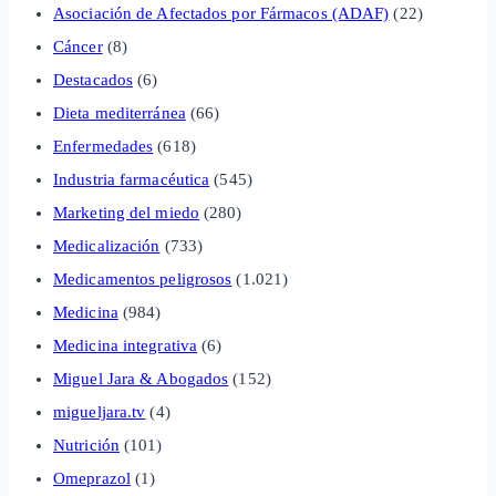
Asociación de Afectados por Fármacos (ADAF)
(22)
Cáncer
(8)
Destacados
(6)
Dieta mediterránea
(66)
Enfermedades
(618)
Industria farmacéutica
(545)
Marketing del miedo
(280)
Medicalización
(733)
Medicamentos peligrosos
(1.021)
Medicina
(984)
Medicina integrativa
(6)
Miguel Jara & Abogados
(152)
migueljara.tv
(4)
Nutrición
(101)
Omeprazol
(1)