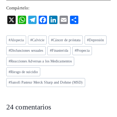
Compártelo:
X
W
T
F
Li
E
S
ha
el
ac
n
m
ha
ts
eg
eb
ke
ai
re
Etiquetas
#
Alopecia
#
Calvicie
#
Cáncer de próstata
#
Depresión
A
ra
o
dI
l
de
p
m
o
n
#
Disfunciones sexuales
#
Finasterida
#
Propecia
la
entrada:
p
k
#
Reacciones Adversas a los Medicamentos
#
Riesgo de suicidio
#
Sanofi Pasteur Merck Sharp and Dohme (MSD)
24 comentarios