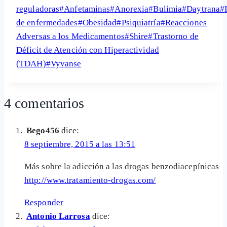
de
reguladoras
#
Anfetaminas
#
Anorexia
#
Bulimia
#
Daytrana
#
la
de enfermedades
#
Obesidad
#
Psiquiatría
#
Reacciones
entrada:
Adversas a los Medicamentos
#
Shire
#
Trastorno de
Déficit de Atención con Hiperactividad
(TDAH)
#
Vyvanse
4 comentarios
Bego456
dice:
8 septiembre, 2015 a las 13:51
Más sobre la adicción a las drogas benzodiacepínicas
http://www.tratamiento-drogas.com/
Responder
Antonio Larrosa
dice: