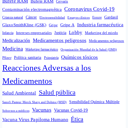
Bufete RAM
Bufete RAM
Cervarix
Coronavirus Covid-19
Contaminación electromagnética
Cáncer
Gardasil
Crianza natural
Electrosensibilidad
Ensayos clínicos
Essure
Industria farmacéutica
GlaxoSmithKline (GSK)
Gripe A
Gripe
Lobby
Intereses empresariales
Justicia
Infancia
Marketing del miedo
Medicamentos peligrosos
Medicalización
Medicamentos peligrosos
Medicina
Márketing farmacéutico
Organización Mundial de la Salud (OMS)
Químicos tóxicos
Política sanitaria
Pfizer
Psiquiatría
Reacciones Adversas a los
Medicamentos
Salud pública
Salud Ambiental
Sensibilidad Química Múltiple
Sanofi Pasteur Merck Sharp and Dohme (MSD)
Vacunas
Vacunas Covid-19
Sobornos a médicos
Ética
Vacuna Virus Papiloma Humano