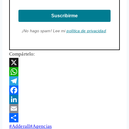
Suscribirme
¡No hago spam! Lee mi
política de privacidad
.
Compártelo:
X
WhatsApp
Telegram
Facebook
LinkedIn
Email
Etiquetas
#
Adderall
#
Agencias
Share