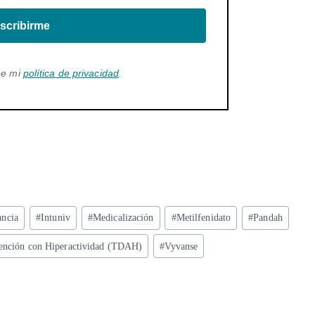
scribirme
ee mi
política de privacidad
.
ancia
#
Intuniv
#
Medicalización
#
Metilfenidato
#
Pandah
tención con Hiperactividad (TDAH)
#
Vyvanse