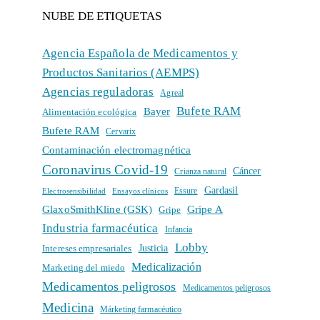
NUBE DE ETIQUETAS
Agencia Española de Medicamentos y
Productos Sanitarios (AEMPS)
Agencias reguladoras
Agreal
Bufete RAM
Bayer
Alimentación ecológica
Bufete RAM
Cervarix
Contaminación electromagnética
Coronavirus Covid-19
Cáncer
Crianza natural
Gardasil
Electrosensibilidad
Ensayos clínicos
Essure
GlaxoSmithKline (GSK)
Gripe A
Gripe
Industria farmacéutica
Infancia
Lobby
Intereses empresariales
Justicia
Medicalización
Marketing del miedo
Medicamentos peligrosos
Medicamentos peligrosos
Medicina
Márketing farmacéutico