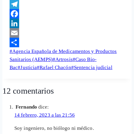
WhatsApp
Telegram
Facebook
LinkedIn
Email
Etiquetas
#
Agencia Española de Medicamentos y Productos
Share
de
Sanitarios (AEMPS)
#
Artrosis
#
Caso Bio-
la
Bac
#
Justicia
#
Rafael Chacón
#
Sentencia judicial
entrada:
12 comentarios
Fernando
dice:
14 febrero, 2023 a las 21:56
Soy ingeniero, no biólogo ni médico.