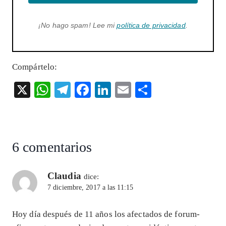
¡No hago spam! Lee mi
política de privacidad
.
Compártelo:
X
W
T
F
Li
E
S
ha
el
ac
n
m
ha
ts
eg
eb
ke
ai
re
A
ra
o
dI
l
6 comentarios
p
m
o
n
p
k
Claudia
dice:
7 diciembre, 2017 a las 11:15
Hoy día después de 11 años los afectados de forum-