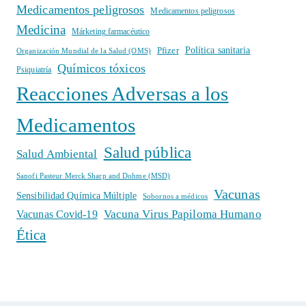
Medicamentos peligrosos
Medicamentos peligrosos
Medicina
Márketing farmacéutico
Política sanitaria
Pfizer
Organización Mundial de la Salud (OMS)
Químicos tóxicos
Psiquiatría
Reacciones Adversas a los
Medicamentos
Salud pública
Salud Ambiental
Sanofi Pasteur Merck Sharp and Dohme (MSD)
Vacunas
Sensibilidad Química Múltiple
Sobornos a médicos
Vacuna Virus Papiloma Humano
Vacunas Covid-19
Ética