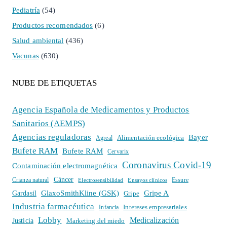
Pediatría
(54)
Productos recomendados
(6)
Salud ambiental
(436)
Vacunas
(630)
NUBE DE ETIQUETAS
Agencia Española de Medicamentos y Productos
Sanitarios (AEMPS)
Agencias reguladoras
Bayer
Alimentación ecológica
Agreal
Bufete RAM
Bufete RAM
Cervarix
Coronavirus Covid-19
Contaminación electromagnética
Cáncer
Crianza natural
Electrosensibilidad
Ensayos clínicos
Essure
GlaxoSmithKline (GSK)
Gripe A
Gardasil
Gripe
Industria farmacéutica
Intereses empresariales
Infancia
Lobby
Medicalización
Justicia
Marketing del miedo