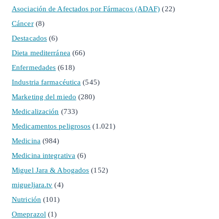
Asociación de Afectados por Fármacos (ADAF)
(22)
Cáncer
(8)
Destacados
(6)
Dieta mediterránea
(66)
Enfermedades
(618)
Industria farmacéutica
(545)
Marketing del miedo
(280)
Medicalización
(733)
Medicamentos peligrosos
(1.021)
Medicina
(984)
Medicina integrativa
(6)
Miguel Jara & Abogados
(152)
migueljara.tv
(4)
Nutrición
(101)
Omeprazol
(1)