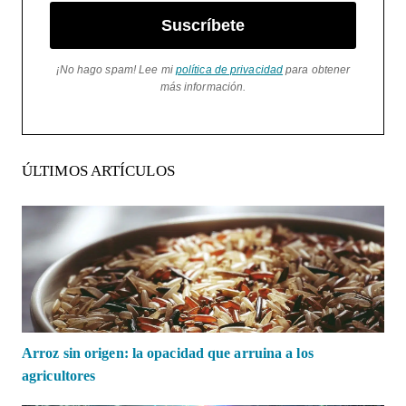
Suscríbete
¡No hago spam! Lee mi
política de privacidad
para obtener
más información.
ÚLTIMOS ARTÍCULOS
Arroz sin origen: la opacidad que arruina a los
agricultores