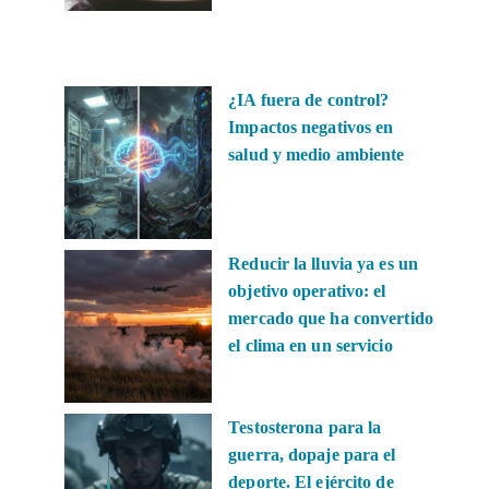
¿IA fuera de control?
Impactos negativos en
salud y medio ambiente
Reducir la lluvia ya es un
objetivo operativo: el
mercado que ha convertido
el clima en un servicio
Testosterona para la
guerra, dopaje para el
deporte. El ejército de