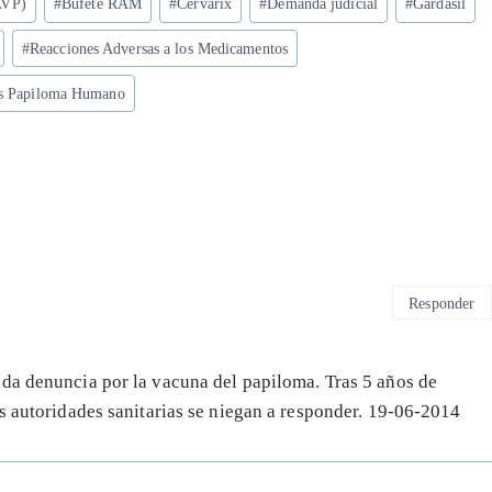
AVP)
#
Bufete RAM
#
Cervarix
#
Demanda judicial
#
Gardasil
#
Reacciones Adversas a los Medicamentos
us Papiloma Humano
Responder
nda denuncia por la vacuna del papiloma. Tras 5 años de
as autoridades sanitarias se niegan a responder. 19-06-2014