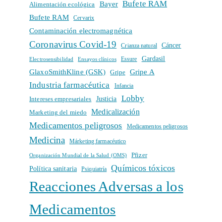
Bufete RAM
Bayer
Alimentación ecológica
Bufete RAM
Cervarix
Contaminación electromagnética
Coronavirus Covid-19
Cáncer
Crianza natural
Gardasil
Electrosensibilidad
Ensayos clínicos
Essure
GlaxoSmithKline (GSK)
Gripe A
Gripe
Industria farmacéutica
Infancia
Lobby
Intereses empresariales
Justicia
Medicalización
Marketing del miedo
Medicamentos peligrosos
Medicamentos peligrosos
Medicina
Márketing farmacéutico
Pfizer
Organización Mundial de la Salud (OMS)
Químicos tóxicos
Política sanitaria
Psiquiatría
Reacciones Adversas a los
Medicamentos