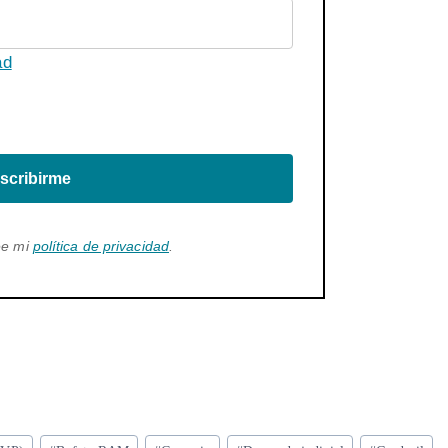
ad
scribirme
ee mi
política de privacidad
.