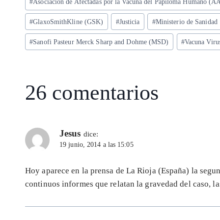
#
Asociación de Afectadas por la Vacuna del Papiloma Humano (A
A
ra
o
dI
l
de
p
m
o
n
#
GlaxoSmithKline (GSK)
#
Justicia
#
Ministerio de Sanidad
la
entrada:
p
k
#
Sanofi Pasteur Merck Sharp and Dohme (MSD)
#
Vacuna Vir
26 comentarios
Jesus
dice:
19 junio, 2014 a las 15:05
Hoy aparece en la prensa de La Rioja (España) la segu
continuos informes que relatan la gravedad del caso, l