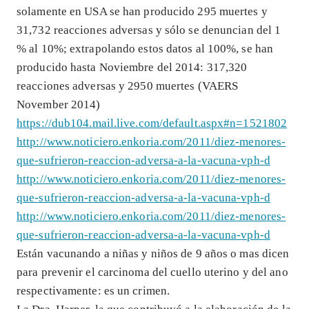
solamente en USA se han producido 295 muertes y
31,732 reacciones adversas y sólo se denuncian del 1
% al 10%; extrapolando estos datos al 100%, se han
producido hasta Noviembre del 2014: 317,320
reacciones adversas y 2950 muertes (VAERS
November 2014)
https://dub104.mail.live.com/default.aspx#n=1521802
http://www.noticiero.enkoria.com/2011/diez-menores-
que-sufrieron-reaccion-adversa-a-la-vacuna-vph-d
http://www.noticiero.enkoria.com/2011/diez-menores-
que-sufrieron-reaccion-adversa-a-la-vacuna-vph-d
http://www.noticiero.enkoria.com/2011/diez-menores-
que-sufrieron-reaccion-adversa-a-la-vacuna-vph-d
Están vacunando a niñas y niños de 9 años o mas dicen
para prevenir el carcinoma del cuello uterino y del ano
respectivamente: es un crimen.