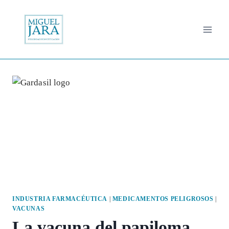
Saltar
al
contenido
INDUSTRIA FARMACÉUTICA
|
MEDICAMENTOS PELIGROSOS
|
VACUNAS
La vacuna del papiloma