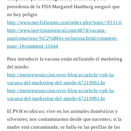
presidenta de la FDA Margared Hamburg aseguró que
no hay peligro
http://www.mecfsforums.com/index.php?topic=9331.0
http://www.larevistaintegral.com/4874/vacuna-
papilomavirus-%C2%BFes-peligrosa.html/comment-
page-1#comment-11644
Para introducir la vacuna están utilizando el marketing
del miedo:
http://mujeresenaccion.over-blog.es/article-vph-la-
vacuna-del-marketing-del-miedo-67210961.ht
http://mujeresenaccion.over-blog.es/article-vph-la-
vacuna-del-marketing-del-miedo-67210961.ht
El PVH es ubicuo; vive en los animales domésticos y
silvestres; nos contaminamos desde que nacemos; si la
madre está contaminada; se halla en las perillas de las