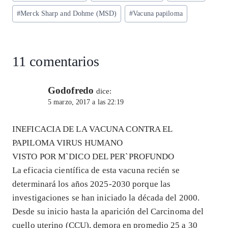
A
ra
o
dI
l
de
p
m
o
n
#
Merck Sharp and Dohme (MSD)
#
Vacuna papiloma
la
entrada:
p
k
11 comentarios
Godofredo
dice:
5 marzo, 2017 a las 22:19
INEFICACIA DE LA VACUNA CONTRA EL
PAPILOMA VIRUS HUMANO
VISTO POR M`DICO DEL PER`PROFUNDO
La eficacia científica de esta vacuna recién se
determinará los años 2025-2030 porque las
investigaciones se han iniciado la década del 2000.
Desde su inicio hasta la aparición del Carcinoma del
cuello uterino (CCU), demora en promedio 25 a 30