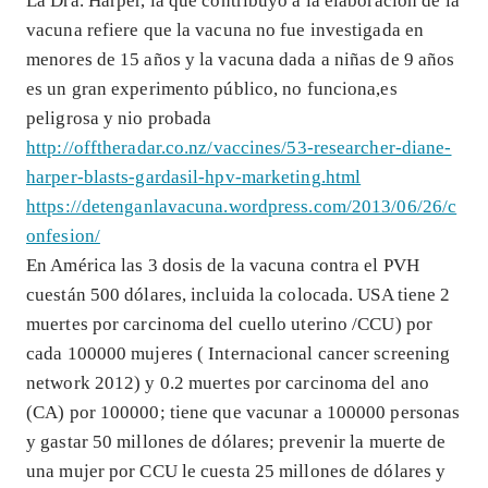
La Dra. Harper, la que contribuyó a la elaboración de la
vacuna refiere que la vacuna no fue investigada en
menores de 15 años y la vacuna dada a niñas de 9 años
es un gran experimento público, no funciona,es
peligrosa y nio probada
http://offtheradar.co.nz/vaccines/53-researcher-diane-
harper-blasts-gardasil-hpv-marketing.html
https://detenganlavacuna.wordpress.com/2013/06/26/c
onfesion/
En América las 3 dosis de la vacuna contra el PVH
cuestán 500 dólares, incluida la colocada. USA tiene 2
muertes por carcinoma del cuello uterino /CCU) por
cada 100000 mujeres ( Internacional cancer screening
network 2012) y 0.2 muertes por carcinoma del ano
(CA) por 100000; tiene que vacunar a 100000 personas
y gastar 50 millones de dólares; prevenir la muerte de
una mujer por CCU le cuesta 25 millones de dólares y