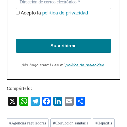
Acepto la
política de privacidad
Suscribirme
¡No hago spam! Lee mi
política de privacidad
.
Compártelo:
X
W
T
F
Li
E
S
ha
el
ac
n
m
ha
ts
eg
eb
ke
ai
re
Etiquetas
#
Agencias reguladoras
#
Corrupción sanitaria
#
Hepatitis