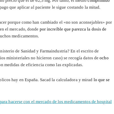
mo precio que el de 62,5 mg. Por tanto, el medio
comprimido
pago que aplicar al paciente le sigue costando la mitad.
hacer porque como han cambiado el «no son aconsejables» por
 en el mercado, donde
por increíble que parezca la dosis de
muchos medicamentos.
isterio de Sanidad y Farmaindustria? En el escrito de
os ministeriales no hicieron caso) se recogía datos de
ocho
n medidas de eficiencia como las explicadas.
blicos hay en España. Sacad la calculadora y mirad
lo que se
 para hacerse con el mercado de los medicamentos de hospital