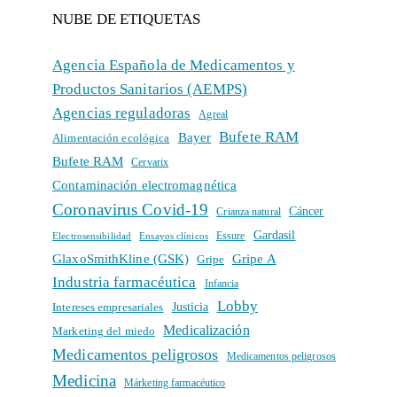
NUBE DE ETIQUETAS
Agencia Española de Medicamentos y
Productos Sanitarios (AEMPS)
Agencias reguladoras
Agreal
Bufete RAM
Bayer
Alimentación ecológica
Bufete RAM
Cervarix
Contaminación electromagnética
Coronavirus Covid-19
Cáncer
Crianza natural
Gardasil
Electrosensibilidad
Ensayos clínicos
Essure
GlaxoSmithKline (GSK)
Gripe A
Gripe
Industria farmacéutica
Infancia
Lobby
Intereses empresariales
Justicia
Medicalización
Marketing del miedo
Medicamentos peligrosos
Medicamentos peligrosos
Medicina
Márketing farmacéutico