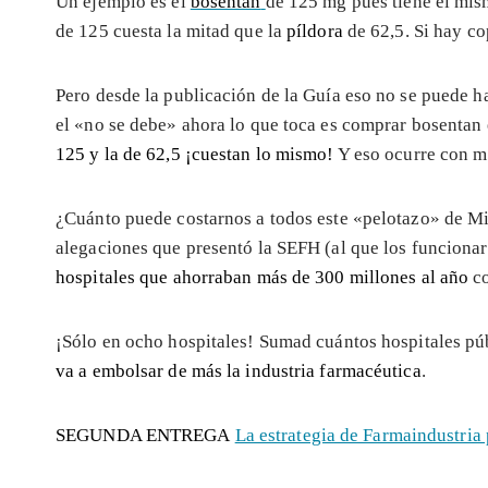
Un ejemplo es el
bosentan
de 125 mg pues tiene el mis
de 125 cuesta la mitad que la
píldora
de 62,5. Si hay co
Pero desde la publicación de la Guía eso no se puede 
el «no se debe» ahora lo que toca es comprar bosentan
125 y la de 62,5 ¡cuestan lo mismo!
Y eso ocurre con 
¿Cuánto puede costarnos a todos este «pelotazo» de Min
alegaciones que presentó la SEFH (al que los funcionari
hospitales que ahorraban más de 300 millones al año
co
¡Sólo en ocho hospitales! Sumad cuántos hospitales pú
va a embolsar de más la industria farmacéutica
.
SEGUNDA ENTREGA
La estrategia de Farmaindustria