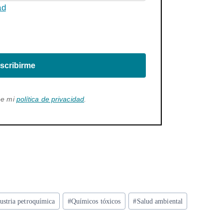
ad
scribirme
ee mi
política de privacidad
.
ustria petroquímica
#
Químicos tóxicos
#
Salud ambiental