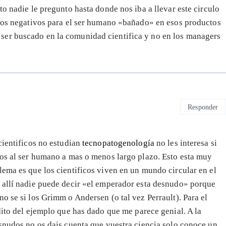
to nadie le pregunto hasta donde nos iba a llevar este circulo
ctos negativos para el ser humano «bañado» en esos productos
ser buscado en la comunidad cientifica y no en los managers
Responder
cientificos no estudian
tecnopatogenología
no les interesa si
vos al ser humano a mas o menos largo plazo. Esto esta muy
lema es que los cientificos viven en un mundo circular en el
y allí nadie puede decir «el emperador esta desnudo» porque
o se si los Grimm o Andersen (o tal vez Perrault). Para el
dito del ejemplo que has dado que me parece genial. A la
esnudos no os dais cuenta que vuestra ciencia solo conoce un