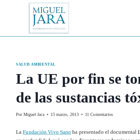
Saltar
al
contenido
SALUD AMBIENTAL
La UE por fin se to
de las sustancias tó
Por
Miguel Jara
15 marzo, 2013
11 Comentarios
La
Fundación Vivo Sano
ha presentado el documental