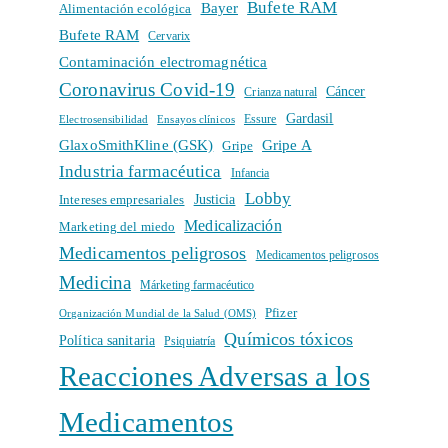
Bufete RAM
Bayer
Alimentación ecológica
Bufete RAM
Cervarix
Contaminación electromagnética
Coronavirus Covid-19
Cáncer
Crianza natural
Gardasil
Electrosensibilidad
Ensayos clínicos
Essure
GlaxoSmithKline (GSK)
Gripe A
Gripe
Industria farmacéutica
Infancia
Lobby
Intereses empresariales
Justicia
Medicalización
Marketing del miedo
Medicamentos peligrosos
Medicamentos peligrosos
Medicina
Márketing farmacéutico
Pfizer
Organización Mundial de la Salud (OMS)
Químicos tóxicos
Política sanitaria
Psiquiatría
Reacciones Adversas a los
Medicamentos