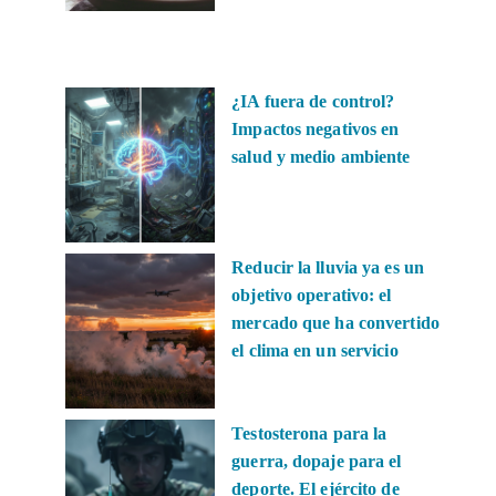
¿IA fuera de control?
Impactos negativos en
salud y medio ambiente
Reducir la lluvia ya es un
objetivo operativo: el
mercado que ha convertido
el clima en un servicio
Testosterona para la
guerra, dopaje para el
deporte. El ejército de