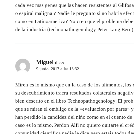
cada vez mas genes que las hacen resistentes al Glifosa
o espiral maligna ? Nadie le pregunto si no habria efe
como en Latinoamerica? No creo que el problema debe 
de la industria (technopathogenology Peter Lang Bern)
Miguel
dice:
9 junio, 2013 a las 13:32
Miren es lo mismo que en la caso de los alimentos, los 
su descubrimiento traera resultados colaterales negati
bien descrito en el libro Technopathogenology. El prob
que se miran el ombligo de la «evaluacion por pares» 
han perdido la candidez del niño como en el cuento de n
caso es lo mismo. Perdon
Alfi
no quiero quitarte el cré
comunidad cientifica nadie le dice pero estais todos d