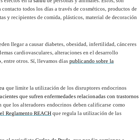
s efectos en la
salud
de personas y animales. Éstos, son
 contacto todos los días a través de cosméticos, productos de
tas y recipientes de comida, plásticos, material de decoración
den llegar a causar diabetes, obesidad, infertilidad, cánceres
emas cardiovasculares, alteraciones en el desarrollo
o
, entre otros. Sí, llevamos días
publicando sobre la
ea
que limite la utilización de los disruptores endocrinos
acientes que sufren enfermedades relacionadas con trastornos
n que los alteradores endocrinos deben calificarse como
 del Reglamento REACH
que regula la utilización de las