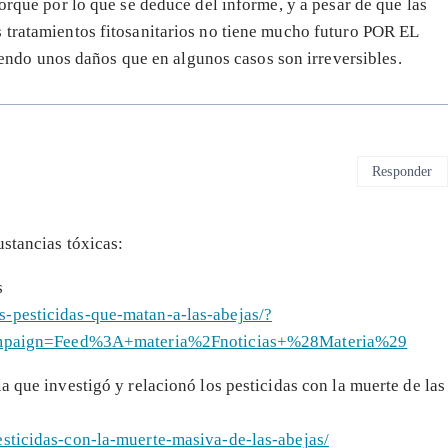
porque por lo que se deduce del informe, y a pesar de que las
 tratamientos fitosanitarios no tiene mucho futuro POR EL
do unos daños que en algunos casos son irreversibles.
Responder
ustancias tóxicas:
s
s-pesticidas-que-matan-a-las-abejas/?
mpaign=Feed%3A+materia%2Fnoticias+%28Materia%29
a que investigó y relacionó los pesticidas con la muerte de las
esticidas-con-la-muerte-masiva-de-las-abejas/