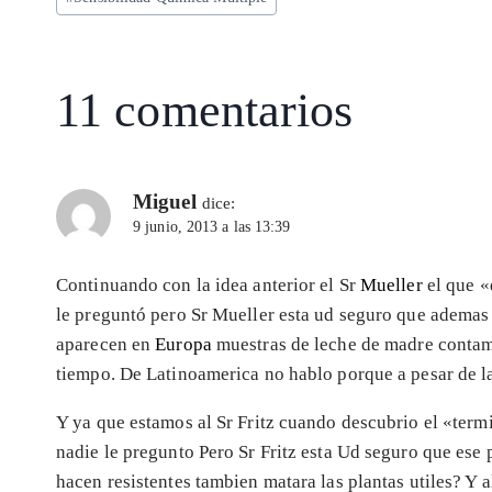
p
m
o
n
entrada:
p
k
11 comentarios
Miguel
dice:
9 junio, 2013 a las 13:39
Continuando con la idea anterior el Sr
Mueller
el que «
le preguntó pero Sr Mueller esta ud seguro que adema
aparecen en
Europa
muestras de leche de madre contam
tiempo. De Latinoamerica no hablo porque a pesar de la
Y ya que estamos al Sr Fritz cuando descubrio el «term
nadie le pregunto Pero Sr Fritz esta Ud seguro que ese 
hacen resistentes tambien matara las plantas utiles? Y a