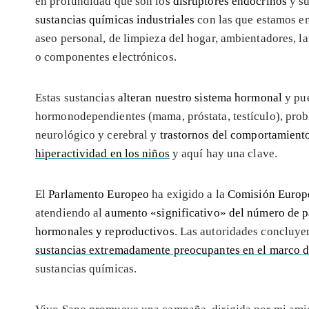
en profundidad qué son los
disruptores endocrinos
y su
sustancias químicas industriales
con las que estamos en
aseo personal, de limpieza del hogar, ambientadores, la
o componentes electrónicos.
Estas sustancias
alteran nuestro sistema hormonal
y pue
hormonodependientes (mama, próstata, testículo), probl
neurológico y cerebral y
trastornos del comportamient
hiperactividad en los niños
y aquí hay una clave.
El
Parlamento Europeo
ha exigido a la
Comisión Europ
atendiendo al
aumento «significativo» del número de p
hormonales y reproductivos
. Las autoridades concluye
sustancias extremadamente preocupantes en el marco
sustancias químicas.