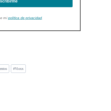
scribirme
ee mi
política de privacidad
.
entos
#
Vioxx