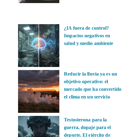
¿IA fuera de control?
Impactos negativos en
salud y medio ambiente
Reducir la lluvia ya es un
objetivo operativo: el
mercado que ha convertido
el clima en un servicio
Testosterona para la
guerra, dopaje para el
deporte. El ejército de