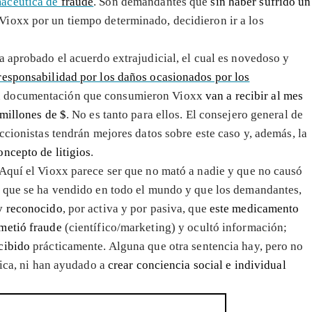
macéutica de
fraude
. Son demandantes que
sin haber sufrido un
Vioxx por un tiempo determinado, decidieron ir a los
ha aprobado el acuerdo extrajudicial, el cual es novedoso y
responsabilidad por los daños ocasionados por los
on documentación que consumieron Vioxx
van a recibir al mes
 millones de $
. No es tanto para ellos. El consejero general de
ccionistas tendrán mejores datos sobre este caso y, además, la
oncepto de litigios
.
 Aquí el Vioxx parece ser que no mató a nadie y que no causó
o que se ha vendido en todo el mundo y que los demandantes,
y reconocido
, por activa y por pasiva, que
este medicamento
metió fraude
(científico/marketing) y ocultó información;
cibido
prácticamente. Alguna que otra sentencia hay, pero no
lica, ni han ayudado a
crear conciencia social e individual