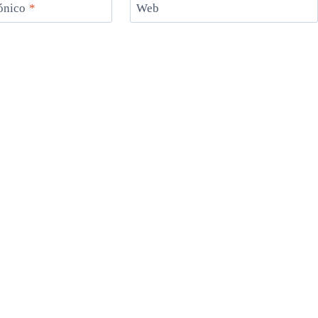
rónico
*
Web