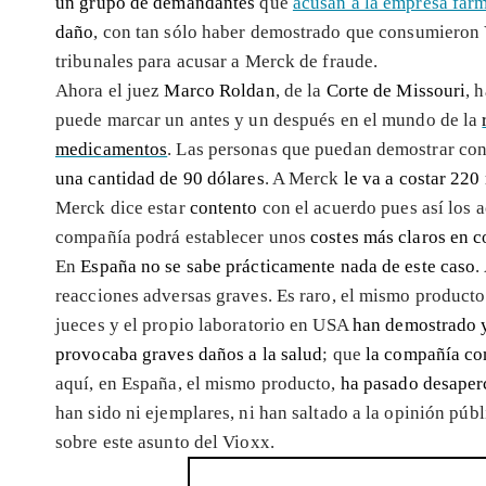
un grupo de demandantes
que
acusan a la empresa far
daño
, con tan sólo haber demostrado que consumieron 
tribunales para acusar a Merck de fraude.
Ahora el juez
Marco Roldan
, de la
Corte de Missouri
, 
puede marcar un antes y un después en el mundo de la
medicamentos
. Las personas que puedan demostrar c
una cantidad de 90 dólares
. A Merck
le va a costar 220
Merck dice estar
contento
con el acuerdo pues así los a
compañía podrá establecer unos
costes más claros en c
En
España no se sabe prácticamente nada de este caso
.
reacciones adversas graves. Es raro, el mismo product
jueces y el propio laboratorio en USA
han demostrado 
provocaba graves daños a la salud
; que
la compañía co
aquí, en España, el mismo producto,
ha pasado desaper
han sido ni ejemplares, ni han saltado a la opinión púb
sobre este asunto del Vioxx.