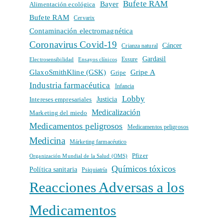
Bufete RAM
Bayer
Alimentación ecológica
Bufete RAM
Cervarix
Contaminación electromagnética
Coronavirus Covid-19
Cáncer
Crianza natural
Gardasil
Electrosensibilidad
Ensayos clínicos
Essure
GlaxoSmithKline (GSK)
Gripe A
Gripe
Industria farmacéutica
Infancia
Lobby
Intereses empresariales
Justicia
Medicalización
Marketing del miedo
Medicamentos peligrosos
Medicamentos peligrosos
Medicina
Márketing farmacéutico
Pfizer
Organización Mundial de la Salud (OMS)
Químicos tóxicos
Política sanitaria
Psiquiatría
Reacciones Adversas a los
Medicamentos