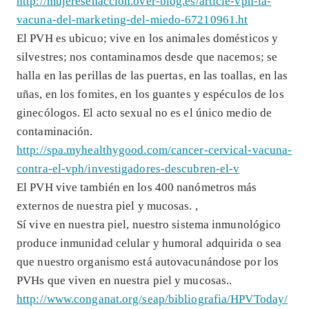
http://mujeresenaccion.over-blog.es/article-vph-la-
vacuna-del-marketing-del-miedo-67210961.ht
El PVH es ubicuo; vive en los animales domésticos y
silvestres; nos contaminamos desde que nacemos; se
halla en las perillas de las puertas, en las toallas, en las
uñas, en los fomites, en los guantes y espéculos de los
ginecólogos. El acto sexual no es el único medio de
contaminación.
http://spa.myhealthygood.com/cancer-cervical-vacuna-
contra-el-vph/investigadores-descubren-el-v
El PVH vive también en los 400 nanómetros más
externos de nuestra piel y mucosas. ,
Sí vive en nuestra piel, nuestro sistema inmunológico
produce inmunidad celular y humoral adquirida o sea
que nuestro organismo está autovacunándose por los
PVHs que viven en nuestra piel y mucosas..
http://www.conganat.org/seap/bibliografia/HPVToday/