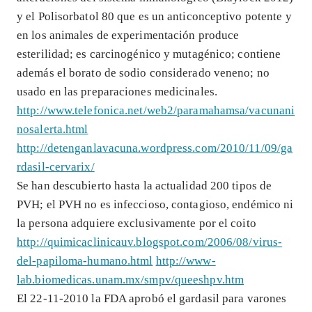
y el Polisorbatol 80 que es un anticonceptivo potente y
en los animales de experimentación produce
esterilidad; es carcinogénico y mutagénico; contiene
además el borato de sodio considerado veneno; no
usado en las preparaciones medicinales.
http://www.telefonica.net/web2/paramahamsa/vacunani
nosalerta.html
http://detenganlavacuna.wordpress.com/2010/11/09/ga
rdasil-cervarix/
Se han descubierto hasta la actualidad 200 tipos de
PVH; el PVH no es infeccioso, contagioso, endémico ni
la persona adquiere exclusivamente por el coito
http://quimicaclinicauv.blogspot.com/2006/08/virus-
del-papiloma-humano.html
http://www-
lab.biomedicas.unam.mx/smpv/queeshpv.htm
El 22-11-2010 la FDA aprobó el gardasil para varones