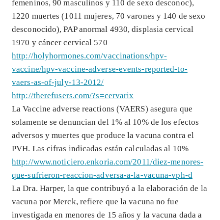
femeninos, 90 masculinos y 110 de sexo desconoc),
1220 muertes (1011 mujeres, 70 varones y 140 de sexo
desconocido), PAP anormal 4930, displasia cervical
1970 y cáncer cervical 570
http://holyhormones.com/vaccinations/hpv-
vaccine/hpv-vaccine-adverse-events-reported-to-
vaers-as-of-july-13-2012/
http://therefusers.com/?s=cervarix
La Vaccine adverse reactions (VAERS) asegura que
solamente se denuncian del 1% al 10% de los efectos
adversos y muertes que produce la vacuna contra el
PVH. Las cifras indicadas están calculadas al 10%
http://www.noticiero.enkoria.com/2011/diez-menores-
que-sufrieron-reaccion-adversa-a-la-vacuna-vph-d
La Dra. Harper, la que contribuyó a la elaboración de la
vacuna por Merck, refiere que la vacuna no fue
investigada en menores de 15 años y la vacuna dada a