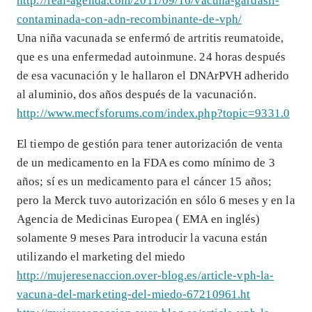
http://real-agenda.com/2011/09/16/vacuna-gardasil-
contaminada-con-adn-recombinante-de-vph/
Una niña vacunada se enfermó de artritis reumatoide,
que es una enfermedad autoinmune. 24 horas después
de esa vacunación y le hallaron el DNArPVH adherido
al aluminio, dos años después de la vacunación.
http://www.mecfsforums.com/index.php?topic=9331.0
El tiempo de gestión para tener autorización de venta
de un medicamento en la FDA es como mínimo de 3
años; sí es un medicamento para el cáncer 15 años;
pero la Merck tuvo autorización en sólo 6 meses y en la
Agencia de Medicinas Europea ( EMA en inglés)
solamente 9 meses Para introducir la vacuna están
utilizando el marketing del miedo
http://mujeresenaccion.over-blog.es/article-vph-la-
vacuna-del-marketing-del-miedo-67210961.ht