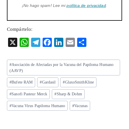
¡No hago spam! Lee mi
política de privacidad
.
Compártelo:
X
W
T
F
Li
E
S
ha
el
ac
n
m
ha
ts
eg
eb
ke
ai
re
Etiquetas
#
Asociación de Afectadas por la Vacuna del Papiloma Humano
A
ra
o
dI
l
de
(AAVP)
p
m
o
n
la
#
Bufete RAM
#
Gardasil
#
GlaxoSmithKline
entrada:
p
k
#
Sanofi Pasteur Merck
#
Sharp & Dohm
#
Vacuna Virus Papiloma Humano
#
Vacunas