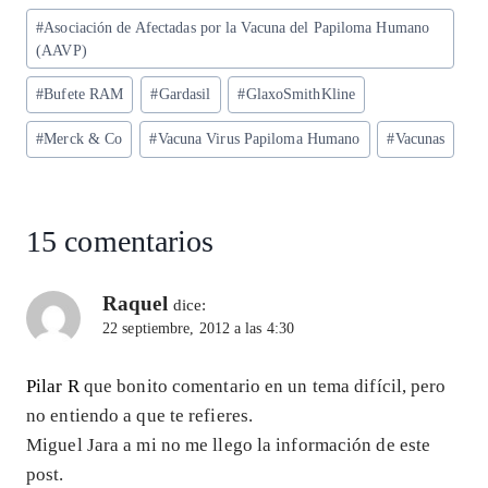
ts
eg
eb
ke
ai
re
Etiquetas
#
Asociación de Afectadas por la Vacuna del Papiloma Humano
A
ra
o
dI
l
de
(AAVP)
p
m
o
n
la
#
Bufete RAM
#
Gardasil
#
GlaxoSmithKline
entrada:
p
k
#
Merck & Co
#
Vacuna Virus Papiloma Humano
#
Vacunas
15 comentarios
Raquel
dice:
22 septiembre, 2012 a las 4:30
Pilar R
que bonito comentario en un tema difícil, pero
no entiendo a que te refieres.
Miguel Jara a mi no me llego la información de este
post.