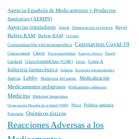
Agencia Española de Medicamentos y Productos
Sanitarios (AEMPS)
Agencias reguladoras
Bayer
Alimentación ecológica
Agreal
Bufete RAM
Bufete RAM
Cervarix
Coronavirus Covid-19
Contaminación electromagnética
Cáncer
Crianza natural
Electrosensibilidad
Ensayos clínicos
Essure
GlaxoSmithKline (GSK)
Gripe A
Gardasil
Gripe
Industria farmacéutica
Intereses empresariales
Infancia
Lobby
Medicalización
Justicia
Marketing del miedo
Medicamentos peligrosos
Medicamentos peligrosos
Medicina
Márketing farmacéutico
Política sanitaria
Pfizer
Organización Mundial de la Salud (OMS)
Químicos tóxicos
Psiquiatría
Reacciones Adversas a los
Medicamentos