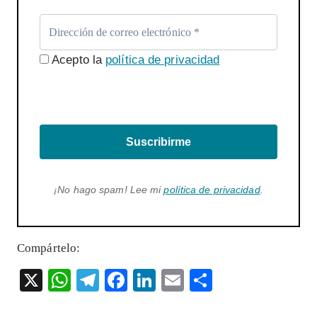
Acepto la
política de privacidad
Suscribirme
¡No hago spam! Lee mi
política de privacidad
.
Compártelo:
X
W
T
F
Li
E
S
ha
el
ac
n
m
ha