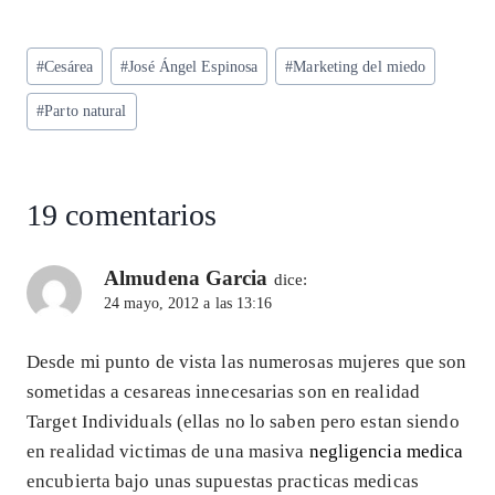
ha
el
ac
n
m
ha
ts
eg
eb
ke
ai
re
Etiquetas
#
Cesárea
#
José Ángel Espinosa
#
Marketing del miedo
A
ra
o
dI
l
de
p
m
o
n
#
Parto natural
la
entrada:
p
k
19 comentarios
Almudena Garcia
dice:
24 mayo, 2012 a las 13:16
Desde mi punto de vista las numerosas mujeres que son
sometidas a cesareas innecesarias son en realidad
Target Individuals (ellas no lo saben pero estan siendo
en realidad victimas de una masiva
negligencia medica
encubierta bajo unas supuestas practicas medicas