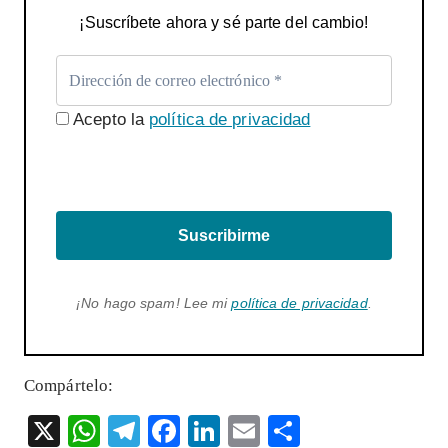
¡Suscríbete ahora y sé parte del cambio!
Acepto la
política de privacidad
Suscribirme
¡No hago spam! Lee mi
política de privacidad
.
Compártelo:
X
W
T
F
Li
E
S