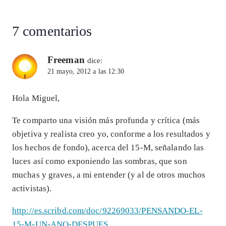
p
m
o
n
la
entrada:
p
k
7 comentarios
Freeman
dice:
21 mayo, 2012 a las 12:30
Hola Miguel,
Te comparto una visión más profunda y crítica (más
objetiva y realista creo yo, conforme a los resultados y
los hechos de fondo), acerca del 15-M, señalando las
luces así como exponiendo las sombras, que son
muchas y graves, a mi entender (y al de otros muchos
activistas).
http://es.scribd.com/doc/92269033/PENSANDO-EL-
15-M-UN-ANO-DESPUES