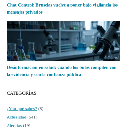
Chat Control: Bruselas vuelve a poner bajo vigilancia los
mensajes privados
Desinformación en salud: cuando los bulos compiten con
la evidencia y con la confianza pública
CATEGORÍAS
¿Y tú qué sabes?
(8)
Actualidad
(541)
Alergias
(19)