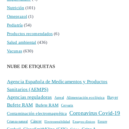
Nutrición
(101)
Omeprazol
(1)
Pediatría
(54)
Productos recomendados
(6)
Salud ambiental
(436)
Vacunas
(630)
NUBE DE ETIQUETAS
Agencia Española de Medicamentos y Productos
Sanitarios (AEMPS)
Agencias reguladoras
Bayer
Alimentación ecológica
Agreal
Bufete RAM
Bufete RAM
Cervarix
Coronavirus Covid-19
Contaminación electromagnética
Cáncer
Crianza natural
Electrosensibilidad
Ensayos clínicos
Essure
GlaxoSmithKline (GSK)
Gripe A