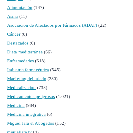
Alimentación
(147)
Asma
(11)
Asociación de Afectados por Fármacos (ADAF)
(22)
Cáncer
(8)
Destacados
(6)
Dieta mediterránea
(66)
Enfermedades
(618)
Industria farmacéutica
(545)
Marketing del miedo
(280)
Medicalización
(733)
Medicamentos peligrosos
(1.021)
Medicina
(984)
Medicina integrativa
(6)
Miguel Jara & Abogados
(152)
migueljara.tv
(4)