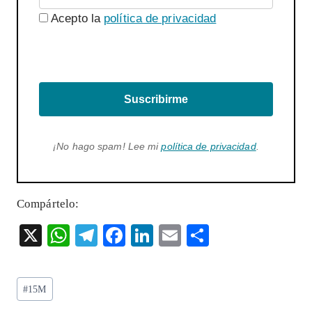
Acepto la
política de privacidad
Suscribirme
¡No hago spam! Lee mi
política de privacidad
.
Compártelo:
X
W
T
F
Li
E
S
ha
el
ac
n
m
ha
ts
eg
eb
ke
ai
re
Etiquetas
#
15M
A
ra
o
dI
l
de