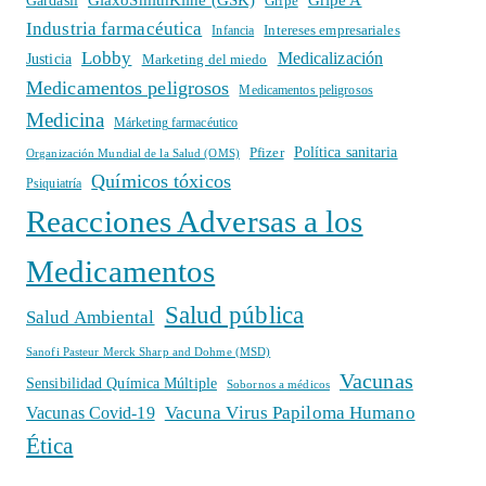
Gardasil
Gripe
Industria farmacéutica
Intereses empresariales
Infancia
Lobby
Medicalización
Justicia
Marketing del miedo
Medicamentos peligrosos
Medicamentos peligrosos
Medicina
Márketing farmacéutico
Política sanitaria
Pfizer
Organización Mundial de la Salud (OMS)
Químicos tóxicos
Psiquiatría
Reacciones Adversas a los
Medicamentos
Salud pública
Salud Ambiental
Sanofi Pasteur Merck Sharp and Dohme (MSD)
Vacunas
Sensibilidad Química Múltiple
Sobornos a médicos
Vacuna Virus Papiloma Humano
Vacunas Covid-19
Ética