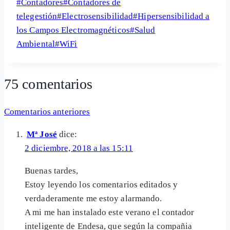
Etiquetas
#
Contadores
#
Contadores de
Share
de
telegestión
#
Electrosensibilidad
#
Hipersensibilidad a
la
los Campos Electromagnéticos
#
Salud
entrada:
Ambiental
#
WiFi
75 comentarios
Navegación
Comentarios anteriores
de
Mª José
dice:
comentarios
2 diciembre, 2018 a las 15:11
Buenas tardes,
Estoy leyendo los comentarios editados y
verdaderamente me estoy alarmando.
A mi me han instalado este verano el contador
inteligente de Endesa, que según la compañia