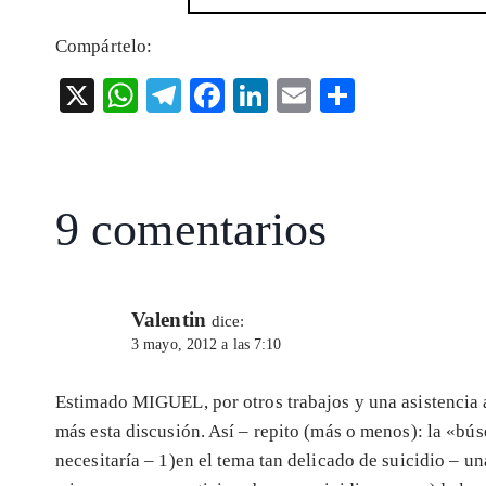
Compártelo:
X
W
T
F
Li
E
S
ha
el
ac
n
m
ha
ts
eg
eb
ke
ai
re
A
ra
o
dI
l
9 comentarios
p
m
o
n
p
k
Valentin
dice:
3 mayo, 2012 a las 7:10
Estimado MIGUEL, por otros trabajos y una asistencia 
más esta discusión. Así – repito (más o menos): la «bú
necesitaría – 1)en el tema tan delicado de suicidio – u