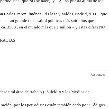
eriodistas (que NO se hace). y – 2)una puesta al día de los
an Carlos Pérez Jiménez
,Ed.Plaza y Valdés,Madrid,2011 – que
oblema tan grande de la salud pública: más suicidios que
 ca. 3500 , en el mundo más que 1 millón – y estas cifras NO
 GRACIAS
Responder
sde mi área de trabajo (“Suicidio y los Medios de
ración’ por los periodistas están también dado por ‘Códigos