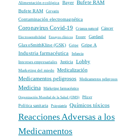
Bufete RAM
Bayer
Alimentación ecológica
Bufete RAM
Cervarix
Contaminación electromagnética
Coronavirus Covid-19
Cáncer
Crianza natural
Gardasil
Electrosensibilidad
Ensayos clínicos
Essure
GlaxoSmithKline (GSK)
Gripe A
Gripe
Industria farmacéutica
Infancia
Lobby
Intereses empresariales
Justicia
Medicalización
Marketing del miedo
Medicamentos peligrosos
Medicamentos peligrosos
Medicina
Márketing farmacéutico
Pfizer
Organización Mundial de la Salud (OMS)
Químicos tóxicos
Política sanitaria
Psiquiatría
Reacciones Adversas a los
Medicamentos