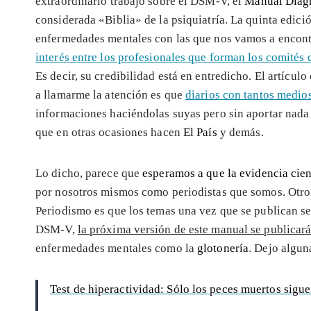
extraordinario trabajo sobre el DSM-V, el
Manual Diagn
considerada «Biblia» de la psiquiatría. La quinta edici
enfermedades mentales con las que nos vamos a encontr
interés entre los profesionales que forman los comités 
Es decir, su credibilidad está en entredicho. El artícul
a llamarme la atención es que
diarios con tantos medi
informaciones haciéndolas suyas pero sin aportar nada 
que en otras ocasiones hacen
El País
y demás.
Lo dicho, parece que
esperamos a que la evidencia cien
por nosotros mismos como periodistas que somos. Otro 
Periodismo es que los temas una vez que se publican se 
DSM-V,
la próxima versión de este manual se publicar
enfermedades mentales como la
glotonería
. Dejo algun
Test de hiperactividad: Sólo los peces muertos siguen