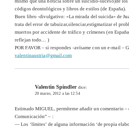
mismo que una noticia sobre un suicidio-suceso)de los p
códigos deontológicos y libros de estilos (de España).
Buen libro -divulgativo: «La mirada del suicida» de
Ju
trata del error de tabuizar,silenciar,estigmatizar el pr
muertos por accidente de tráfico y crímenes (en España
reflejan todo… )
POR FAVOR – si respondes -avísame con un e-mail –
valentinaustria@gmail.com
Valentin Spindler
dice:
20 marzo, 2012 a las 12:54
Estimado MIGUEL, permíteme añadir un comentario – de
Comunicación” – :
— Los ‘límites’ de alguna información ‘de propia elabo