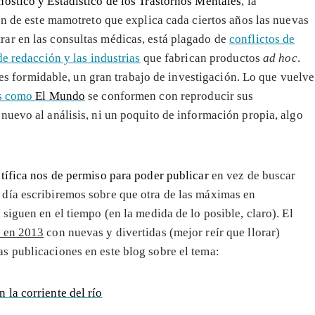
óstico y Estadístico de los Trastornos Mentales
, la
ón de este mamotreto que explica cada ciertos años las nuevas
ar en las consultas médicas, está plagado de
conflictos de
de redacción y las industrias
que fabrican productos
ad hoc
.
o es formidable, un gran trabajo de investigación. Lo que vuelve
os como
El Mundo
se conformen con reproducir sus
nuevo al análisis, ni un poquito de información propia, algo
tífica nos de permiso para poder publicar
en vez de buscar
día escribiremos sobre que otra de las máximas en
siguen en el tiempo (en la medida de lo posible, claro). El
á en 2013
con nuevas y divertidas (mejor reír que llorar)
as publicaciones en este blog sobre el tema:
 la corriente del río