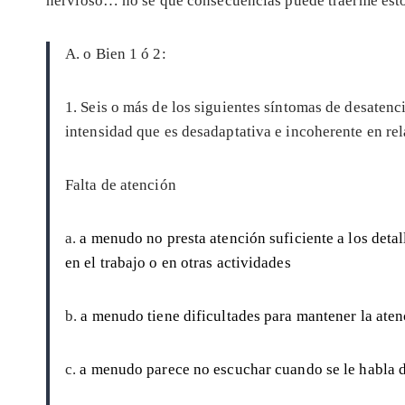
nervioso… no sé qué consecuencias puede traerme esto
A. o Bien 1 ó 2:
1. Seis o más de los siguientes síntomas de desaten
intensidad que es desadaptativa e incoherente en rel
Falta de atención
a.
a menudo no presta atención suficiente a los detall
en el trabajo o en otras actividades
b.
a menudo tiene dificultades para mantener la aten
c.
a menudo parece no escuchar cuando se le habla 