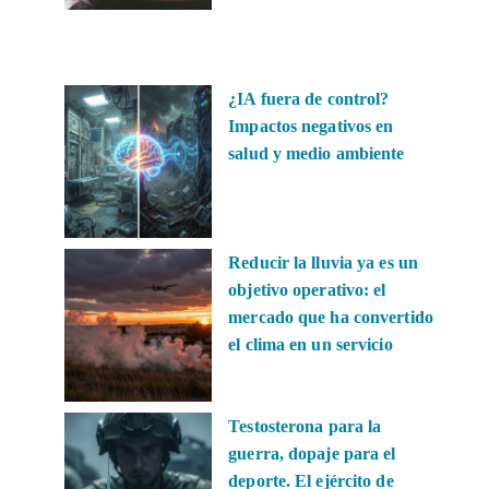
¿IA fuera de control?
Impactos negativos en
salud y medio ambiente
Reducir la lluvia ya es un
objetivo operativo: el
mercado que ha convertido
el clima en un servicio
Testosterona para la
guerra, dopaje para el
deporte. El ejército de