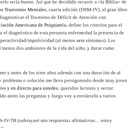
erlo sería bueno. Así que he decidido recurrir a «la Biblia» de
os Trastornos Mentales
, cuarta edición (DSM-IV), el gran libro
diagnosticar el Trastorno de Déficit de Atención con
iación Americana de Psiquiatría
, define los criterios para el
a el diagnóstico de esta presunta enfermedad la presencia de
iperactividad/impulsividad (al menos
seis
síntomas). Los
l menos dos ambientes de la vida del niño, y durar como
mo y antes de los siete años además con una duración de al
e problema o solución me lleva persiguiendo desde muy joven
ivo y en directo para ustedes
, queridos lectores y sector
leído antes las preguntas y luego voy a enviárselo a varios
S-IV-TR (subrayaré mis respuestas afirmativas… estoy