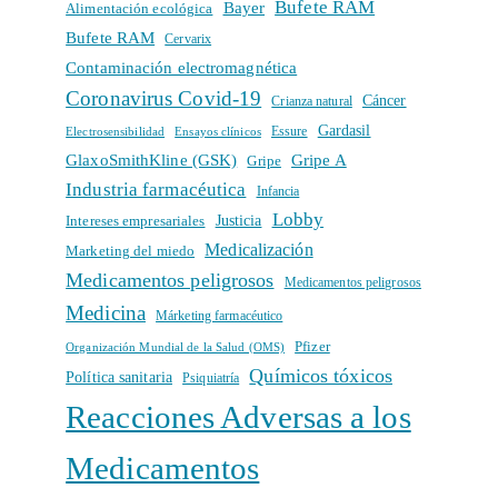
Bufete RAM
Bayer
Alimentación ecológica
Bufete RAM
Cervarix
Contaminación electromagnética
Coronavirus Covid-19
Cáncer
Crianza natural
Gardasil
Electrosensibilidad
Ensayos clínicos
Essure
GlaxoSmithKline (GSK)
Gripe A
Gripe
Industria farmacéutica
Infancia
Lobby
Intereses empresariales
Justicia
Medicalización
Marketing del miedo
Medicamentos peligrosos
Medicamentos peligrosos
Medicina
Márketing farmacéutico
Pfizer
Organización Mundial de la Salud (OMS)
Químicos tóxicos
Política sanitaria
Psiquiatría
Reacciones Adversas a los
Medicamentos